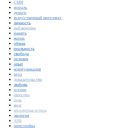
СМИ
мораль
деньги
искусственный интеллект
личность
наблюдение
память
жизнь
обман
реальность
свобода
человек
опыт
коммуникация
вера
доказательство
любовь
чтение
евросоюз
цель
мозг
абсолютная истина
экология
АНБ
перестройка