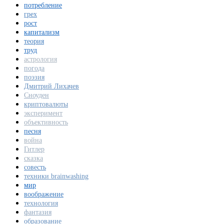
потреблениe
грех
рост
капитализм
теория
труд
астрология
погода
поэзия
Дмитрий Лихачев
Сноуден
криптовалюты
эксперимент
объективность
песня
война
Гитлер
сказка
совесть
техники brainwashing
мир
воображение
технология
фантазия
образование