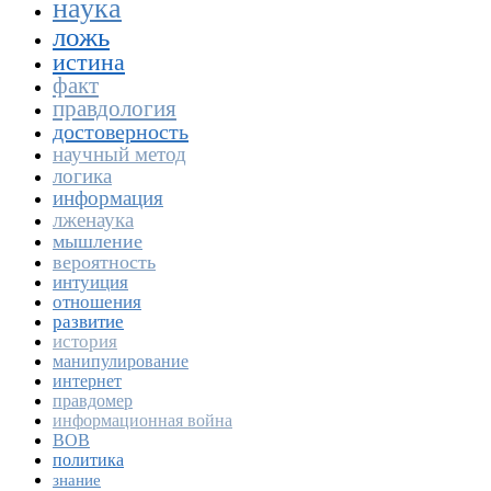
наука
ложь
истина
факт
правдология
достоверность
научный метод
логика
информация
лженаука
мышление
вероятность
интуиция
отношения
развитие
история
манипулирование
интернет
правдомер
информационная война
ВОВ
политика
знание