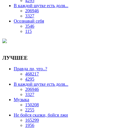
4295
В каждой шутке есть доля...
206946
3327
Осознавай себя
3546
115
ЛУЧШЕЕ
Правда ли, что..?
468217
4295
В каждой шутке есть доля...
206946
3327
Музыка
150208
2255
Не бойся сказки, бойся лжи
165299
1956