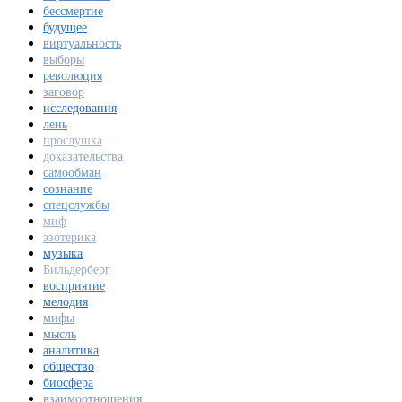
бессмертие
будущее
виртуальность
выборы
революция
заговор
исследования
лень
прослушка
доказательства
самообман
сознание
спецслужбы
миф
эзотерика
музыка
Бильдерберг
восприятие
мелодия
мифы
мысль
аналитика
общество
биосфера
взаимоотношения