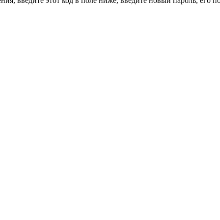
ия, введите этот код в поле ниже, введите новый пароль, его 