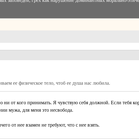
зых заповедей, грех как нарушение доминантных морально-этиче
иваем ее физическое тело, чтоб ее душа нас любила. 
о ни от кого принимать. Я чувствую себя должной. Если тебя ко
нии мужа, для меня это несвобода.
чего от нее взамен не требуют, что с нее взять.