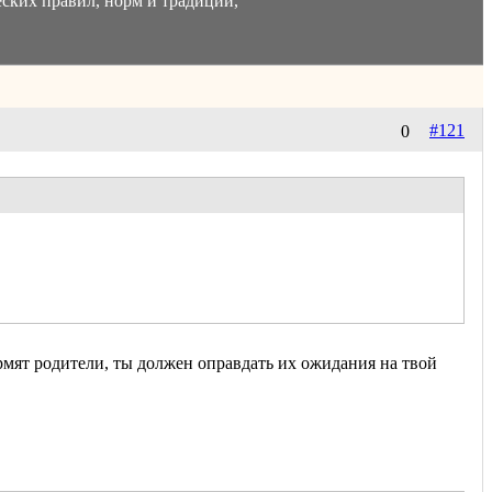
ских правил, норм и традиций,
#121
0
рмят родители, ты должен оправдать их ожидания на твой