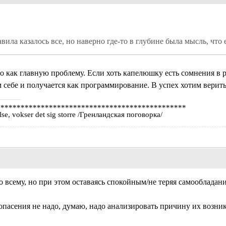
авила казалось все, но наверно где-то в глубине была мысль, что 
то как главную проблему. Если хоть капелюшку есть сомнения в 
 себе и получается как программирование. В успех хотим верит
***********************************************
lse, vokser det sig storre /Гренландская поговорка/
 всему, но при этом оставаясь спокойным/не теряя самообладания
 опасения не надо, думаю, надо анализировать причину их возник