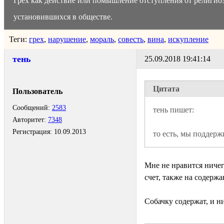
Грех как действие или помышление отступления от религио
установившихся в обществе.
Теги:
грех
,
нарушение
,
мораль
,
совесть
,
вина
,
искупление
тень
25.09.2018 19:41:14
Цитата
Пользователь
Сообщений:
2583
Авторитет:
7348
Регистрация:
10.09.2013
то есть, мы поддерж
Мне не нравится ничег
счет, также на содержа
Собачку содержат, и ни