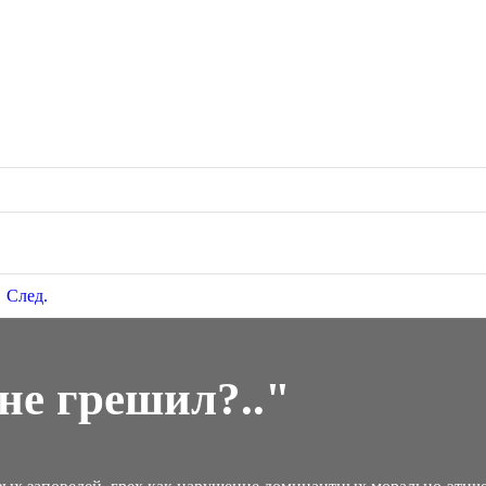
След.
 не грешил?.."