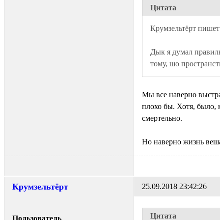
Цитата
Дык я думал правиль
тому, шо пространст
Мы все наверно выстраи
плохо бы. Хотя, было, 
смертельно.
Но наверно жизнь вешае
Крумзельтёрт
25.09.2018 23:42:26
Цитата
Пользователь