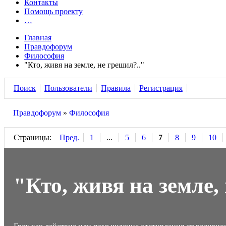
Контакты
Помощь проекту
…
Главная
Правдофорум
Философия
"Кто, живя на земле, не грешил?.."
Поиск
Пользователи
Правила
Регистрация
Правдофорум
»
Философия
Страницы:
Пред.
1
...
5
6
7
8
9
10
"Кто, живя на земле,