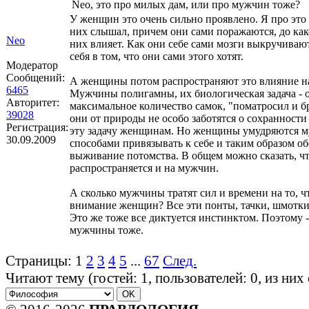
Neo, это про милых дам, или про мужчин тоже?
У женщин это очень сильно проявлено. Я про это
них слышал, причем они сами поражаются, до как
Neo
них влияет. Как они себе сами мозги выкручиваю
себя в том, что они сами этого хотят.
Модератор
Сообщений:
А женщины потом распространяют это влияние н
6465
Мужчины полигамны, их биологическая задача - 
Авторитет:
максимальное количество самок, "поматросил и б
39028
они от природы не особо заботятся о сохранности
Регистрация:
эту задачу женщинам. Но женщины умудряются 
30.09.2009
способами привязывать к себе и таким образом о
выживание потомства. В общем можно сказать, чт
распространяется и на мужчин.
А сколько мужчины тратят сил и времени на то, 
внимание женщин? Все эти понты, тачки, шмотки
Это же тоже все диктуется инстинктом. Поэтому -
мужчины тоже.
Страницы:
1
2
3
4
5
...
67
След.
Читают тему (гостей:
1
, пользователей:
0
, из ни