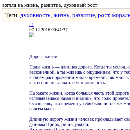
взгляд на жизнь, развитие, духовный рост
Теги:
духовность
,
жизнь
,
развитие
,
рост
,
морал
#1
07.12.2016 00:41:37
Дорога жизни
Наша жизнь — длинная дорога. Когда ты молод, о
бесконечной, а ты живешь с ощущением, что у теб
в твоем распоряжении много времени, так много, 
как его использовать и чем заполнить.
На закате жизни, когда большая часть этой дорог
оглядываешься назад и видишь, что годы пролетел
Осознаешь, что времени у тебя было не так уж мно
совсем мало.
Длинную дорогу жизни человек прокладывает сам
данным Природой и Судьбой.
Эти модели Пути предусматривают свои периоды