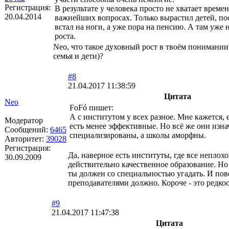
Регистрация:
В результате у человека просто не хватает времен
20.04.2014
важнейших вопросах. Только вырастил детей, по
встал на ноги, а уже пора на пенсию. А там уже 
роста.
Neo, что такое духовный рост в твоём понимани
семья и дети)?
#8
21.04.2017 11:38:59
Цитата
Neo
FoFó пишет:
А с институтом у всех разное. Мне кажется, е
Модератор
есть менее эффективные. Но всё же они изна
Сообщений:
6465
специализированы, а школы аморфны.
Авторитет:
39028
Регистрация:
Да, наверное есть институты, где все неплохо
30.09.2009
действительно качественное образование. Но
ты должен со специальностью угадать. И пов
преподавателями должно. Короче - это редко
#9
21.04.2017 11:47:38
Цитата