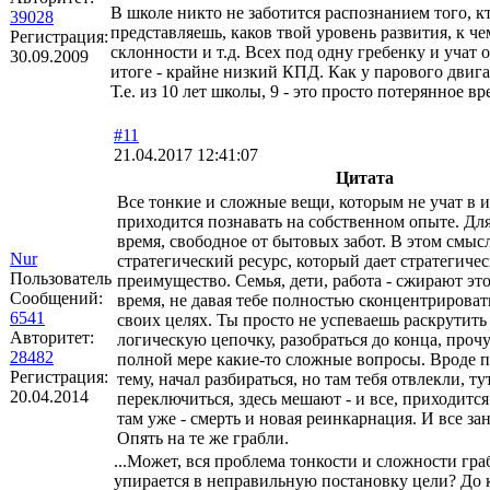
В школе никто не заботится распознанием того, кт
39028
представляешь, каков твой уровень развития, к че
Регистрация:
склонности и т.д. Всех под одну гребенку и учат 
30.09.2009
итоге - крайне низкий КПД. Как у парового двигат
Т.е. из 10 лет школы, 9 - это просто потерянное вр
#11
21.04.2017 12:41:07
Цитата
Все тонкие и сложные вещи, которым не учат в и
приходится познавать на собственном опыте. Дл
время, свободное от бытовых забот. В этом смысл
Nur
стратегический ресурс, который дает стратегичес
Пользователь
преимущество. Семья, дети, работа - сжирают эт
Сообщений:
время, не давая тебе полностью сконцентрировать
6541
своих целях. Ты просто не успеваешь раскрутить
Авторитет:
логическую цепочку, разобраться до конца, проч
28482
полной мере какие-то сложные вопросы. Вроде п
Регистрация:
тему, начал разбираться, но там тебя отвлекли, т
20.04.2014
переключиться, здесь мешают - и все, приходится
там уже - смерть и новая реинкарнация. И все зан
Опять на те же грабли.
...Может, вся проблема тонкости и сложности гра
упирается в неправильную постановку цели? До 