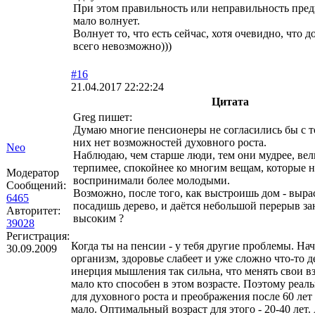
При этом правильность или неправильность пре
мало волнует.
Волнует то, что есть сейчас, хотя очевидно, что 
всего невозможно)))
#16
21.04.2017 22:22:24
Цитата
Greg пишет:
Думаю многие пенсионеры не согласились бы с то
них нет возможностей духовного роста.
Neo
Наблюдаю, чем старше люди, тем они мудрее, ве
терпимее, спокойнее ко многим вещам, которые н
Модератор
воспринимали более молодыми.
Сообщений:
Возможно, после того, как выстроишь дом - выра
6465
посадишь дерево, и даётся небольшой перерыв за
Авторитет:
высоким ?
39028
Регистрация:
Когда ты на пенсии - у тебя другие проблемы. На
30.09.2009
организм, здоровье слабеет и уже сложно что-то 
инерция мышления так сильна, что менять свои в
мало кто способен в этом возрасте. Поэтому реа
для духовного роста и преображения после 60 лет 
мало. Оптимальный возраст для этого - 20-40 лет. 