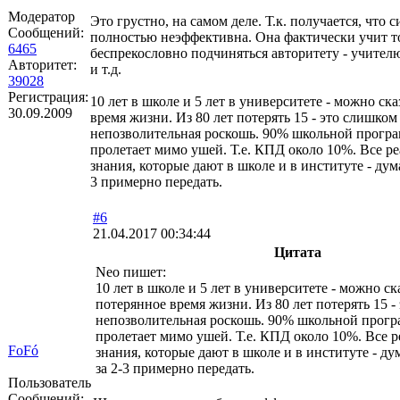
Модератор
Это грустно, на самом деле. Т.к. получается, что 
Сообщений:
полностью неэффективна. Она фактически учит т
6465
беспрекословно подчиняться авторитету - учителю
Авторитет:
и т.д.
39028
Регистрация:
10 лет в школе и 5 лет в университете - можно ск
30.09.2009
время жизни. Из 80 лет потерять 15 - это слишком
непозволительная роскошь. 90% школьной програ
пролетает мимо ушей. Т.е. КПД около 10%. Все р
знания, которые дают в школе и в институте - дум
3 примерно передать.
#6
21.04.2017 00:34:44
Цитата
Neo пишет:
10 лет в школе и 5 лет в университете - можно ск
потерянное время жизни. Из 80 лет потерять 15 
непозволительная роскошь. 90% школьной прогр
пролетает мимо ушей. Т.е. КПД около 10%. Все 
FoFó
знания, которые дают в школе и в институте - д
за 2-3 примерно передать.
Пользователь
Сообщений: