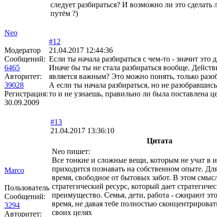
следует разбираться? И возможно ли это сделать
путём ?)
Neo
#12
Модератор
21.04.2017 12:44:36
Сообщений:
Если ты начала разбираться с чем-то - значит это 
6465
Иначе бы ты не стала разбираться вообще. Действ
Авторитет:
является важным? Это можно понять, только разо
39028
А если ты начала разбираться, но не разобравшись
Регистрация:
то и не узнаешь, правильно ли была поставлена це
30.09.2009
#13
21.04.2017 13:36:10
Цитата
Neo пишет:
Все тонкие и сложные вещи, которым не учат в и
приходится познавать на собственном опыте. Дл
Marco
время, свободное от бытовых забот. В этом смысл
стратегический ресурс, который дает стратегичес
Пользователь
преимущество. Семья, дети, работа - сжирают эт
Сообщений:
время, не давая тебе полностью сконцентрировать
3294
своих целях
Авторитет: