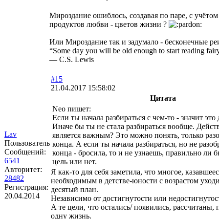
Мироздание ошиблось, создавая по паре, с учёто
продуктов любви - цветов жизни ?
Или Мироздание так и задумало - бесконечные р
“Some day you will be old enough to start reading fairy
― C.S. Lewis
#15
21.04.2017 15:58:02
Цитата
Neo пишет:
Если ты начала разбираться с чем-то - значит это 
Иначе бы ты не стала разбираться вообще. Дейст
Lav
является важным? Это можно понять, только раз
Пользователь
конца. А если ты начала разбираться, но не разо
Сообщений:
конца - бросила, то и не узнаешь, правильно ли 
6541
цель или нет.
Авторитет:
Я как-то для себя заметила, что многое, казавше
28482
необходимым в детстве-юности с возрастом уходи
Регистрация:
десятый план.
20.04.2014
Независимо от достигнутости или недостигнутос
А те цели, что остались/ появились, рассчитаны, 
одну жизнь.