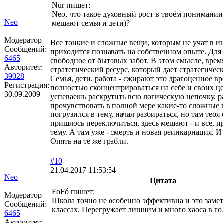
Nur пишет:
Neo, что такое духовный рост в твоём понимании
Neo
мешают семья и дети)?
Модератор
Все тонкие и сложные вещи, которым не учат в ин
Сообщений:
приходится познавать на собственном опыте. Для
6465
свободное от бытовых забот. В этом смысле, время
Авторитет:
стратегический ресурс, который дает стратегичес
39028
Семья, дети, работа - сжирают это драгоценное вре
Регистрация:
полностью сконцентрироваться на себе и своих це
30.09.2009
успеваешь раскрутить всю логическую цепочку, ра
прочувствовать в полной мере какие-то сложные 
погрузился в тему, начал разбираться, но там тебя 
пришлось переключиться, здесь мешают - и все, п
тему. А там уже - смерть и новая реинкарнация. И 
Опять на те же грабли.
#10
21.04.2017 11:53:54
Neo
Цитата
FoFó пишет:
Модератор
Школа точно не особенно эффективна и это заме
Сообщений:
классах. Перегружает лишним и много хаоса в го
6465
Авторитет: