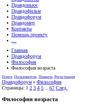
Правдоньюс
Правдофильм
Правдофорум
Правдомер
Контакты
Помощь проекту
…
Главная
Правдофорум
Философия
Философия возраста
Поиск
Пользователи
Правила
Регистрация
Правдофорум
»
Философия
Страницы:
1
2
3
4
5
...
67
След.
Философия возраста