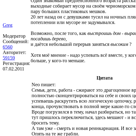
Один знакомый предпенсионного возраста расска
выходные собирает мусор на своём черноморско
пару больших пластиковых мешков.
20 лет назад он с девушками тусил на ночных пля
потеплении или мусоре не задумывался.
Greg
Возможно, после того, как
выстроишь дом - выра
Модератор
посадишь дерево,
Сообщений:
и даётся небольшой перерыв заняться
высоким
?
6560
Авторитет:
Хотя моё мнение - надо успевать всё вместе, у ког
59159
больше, у кого-то меньше.
Регистрация:
07.02.2011
Цитата
Neo пишет:
Семья, дети, работа - сжирают это драгоценное вр
полностью сконцентрироваться на себе и своих ц
успеваешь раскрутить всю логическую цепочку, р
конца, прочувствовать в полной мере какие-то с
Вроде погрузился в тему, начал разбираться, но т
тут пришлось переключиться, здесь мешают - и вс
бросить тему.
А там уже - смерть и новая реинкарнация. И все з
Опять на те же грабли.