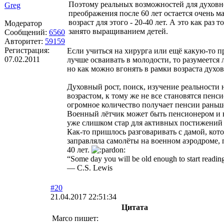
Поэтому реальных возможностей для духовн
Greg
преображения после 60 лет остается очень 
возраст для этого - 20-40 лет. А это как раз т
Модератор
занято выращиванием детей.
Сообщений:
6560
Авторитет:
59159
Регистрация:
Если учиться на хирурга или ещё какую-то 
07.02.2011
лучше осваивать в молодости, то разумеется л
но как можно вгонять в рамки возраста духов
Духовный рост, поиск, изучение реальности 
возрастом, к тому же не все становятся пенс
огромное количество получает пенсии раньш
Военный лётчик может быть пенсионером и в
уже слишком стар для активных постижений 
Как-то пришлось разговаривать с дамой, кото
заправляла самолёты на военном аэродроме,
40 лет.
“Some day you will be old enough to start reading 
― C.S. Lewis
#20
21.04.2017 22:51:34
Цитата
Marco пишет: