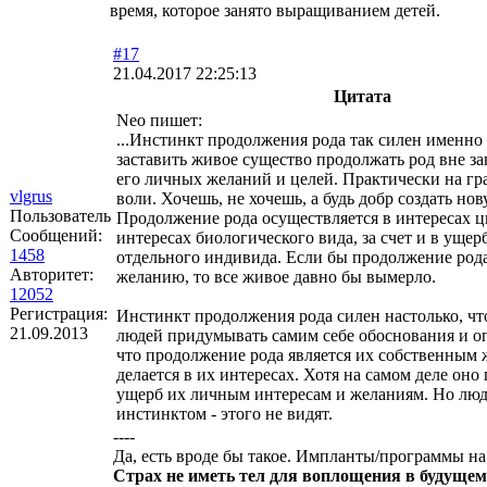
время, которое занято выращиванием детей.
#17
21.04.2017 22:25:13
Цитата
Neo пишет:
...Инстинкт продолжения рода так силен именно 
заставить живое существо продолжать род вне з
его личных желаний и целей. Практически на гр
vlgrus
воли. Хочешь, не хочешь, а будь добр создать но
Пользователь
Продолжение рода осуществляется в интересах ц
Сообщений:
интересах биологического вида, за счет и в ущер
1458
отдельного индивида. Если бы продолжение род
Авторитет:
желанию, то все живое давно бы вымерло.
12052
Регистрация:
Инстинкт продолжения рода силен настолько, что
21.09.2013
людей придумывать самим себе обоснования и оп
что продолжение рода является их собственным
делается в их интересах. Хотя на самом деле оно
ущерб их личным интересам и желаниям. Но люд
инстинктом - этого не видят.
----
Да, есть вроде бы такое. Импланты/программы н
Страх не иметь тел для воплощения в будущем