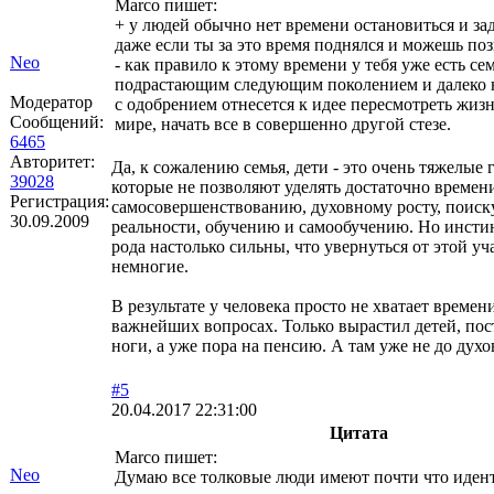
Marco пишет:
+ у людей обычно нет времени остановиться и за
даже если ты за это время поднялся и можешь поз
Neo
- как правило к этому времени у тебя уже есть сем
подрастающим следующим поколением и далеко 
Модератор
с одобрением отнесется к идее пересмотреть жизн
Сообщений:
мире, начать все в совершенно другой стезе.
6465
Авторитет:
Да, к сожалению семья, дети - это очень тяжелые 
39028
которые не позволяют уделять достаточно времен
Регистрация:
самосовершенствованию, духовному росту, поиск
30.09.2009
реальности, обучению и самообучению. Но инст
рода настолько сильны, что увернуться от этой у
немногие.
В результате у человека просто не хватает времени
важнейших вопросах. Только вырастил детей, пос
ноги, а уже пора на пенсию. А там уже не до духо
#5
20.04.2017 22:31:00
Цитата
Marco пишет:
Neo
Думаю все толковые люди имеют почти что иден