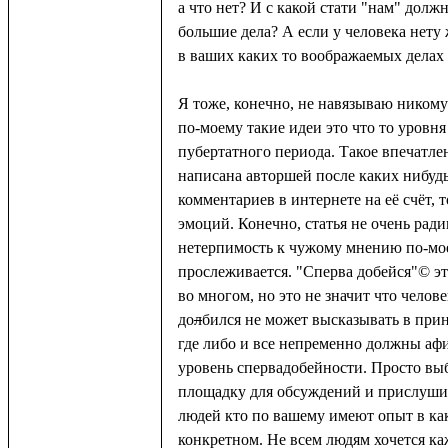
а что нет? И с какой стати "нам" долж
большие дела? А если у человека нету
в ваших каких то воображаемых делах
Я тоже, конечно, не навязываю никому
по-моему такие идеи это что то уровня
пубертатного периода. Такое впечатлен
написана авторшей после каких нибуд
комментариев в интернете на её счёт, т
эмоций. Конечно, статья не очень ради
нетерпимость к чужому мнению по-мо
прослеживается. "Сперва добейся"© э
во многом, но это не значит что челов
до
л
бился не может высказывать в при
где либо и все непременно должны аф
уровень спервадобейности. Просто в
площадку для обсуждений и прислуши
людей кто по вашему имеют опыт в ка
конкретном. Не всем людям хочется ка