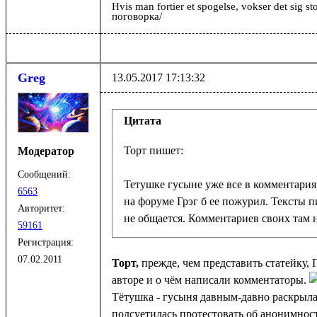
Hvis man fortier et spogelse, vokser det sig s
поговорка/
Greg
13.05.2017 17:13:32
Цитата
Модератор
Сообщений:
Тетушке гусыне уже все в комментариях
6563
на форуме Грэг б ее пожурил. Тексты пи
Авторитет:
не общается. Комментариев своих там н
59161
Регистрация:
07.02.2011
Торт,
прежде, чем представить статейку, 
авторе и о чём написали комментаторы.
Тётушка - гусыня давным-давно раскрыла
подсуетилась протестовать об анонимнос