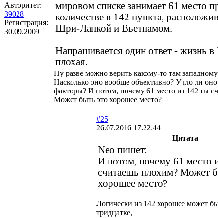
мировом списке занимает 61 место 
Авторитет:
39028
количестве в 142 пункта, располож
Регистрация:
Шри-Ланкой и Вьетнамом.
30.09.2009
Напрашивается один ответ - жизнь в
плохая.
Ну разве можно верить какому-то там западному
Насколько оно вообще объективно? Учло ли оно
факторы? И потом, почему 61 место из 142 ты с
Может быть это хорошее место?
#25
26.07.2016 17:22:44
Цитата
Neo пишет:
И потом, почему 61 место 
считаешь плохим? Может б
хорошее место?
Логически из 142 хорошее может бы
тридцатке,