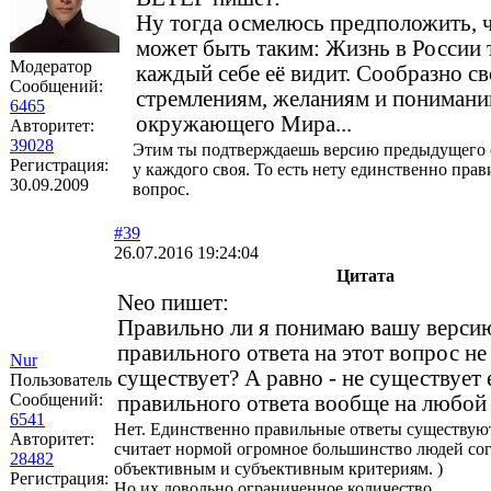
Ну тогда осмелюсь предположить, ч
может быть таким: Жизнь в России т
Модератор
каждый себе её видит. Сообразно с
Сообщений:
стремлениям, желаниям и пониман
6465
окружающего Мира...
Авторитет:
39028
Этим ты подтверждаешь версию предыдущего о
Регистрация:
у каждого своя. То есть нету единственно прав
30.09.2009
вопрос.
#39
26.07.2016 19:24:04
Цитата
Neo пишет:
Правильно ли я понимаю вашу версию
правильного ответа на этот вопрос не
Nur
существует? А равно - не существует
Пользователь
Сообщений:
правильного ответа вообще на любой
6541
Нет. Единственно правильные ответы существуют 
Авторитет:
считает нормой огромное большинство людей со
28482
объективным и субъективным критериям. )
Регистрация:
Но их довольно ограниченное количество.