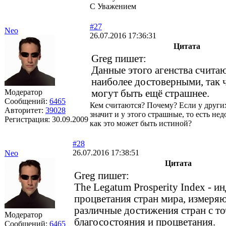
С Уважением
#27
Neo
26.07.2016 17:36:31
Цитата
Greg пишет:
Данные этого агенства счита
наиболее достоверными, так 
Модератор
могут быть ещё страшнее.
Сообщений:
6465
Кем считаются? Почему? Если у других
Авторитет:
39028
значит и у этого страшные, то есть не
Регистрация:
30.09.2009
как это может быть истиной?
#28
26.07.2016 17:38:51
Neo
Цитата
Greg пишет:
The Legatum Prosperity Index - ин
процветания стран мира, измер
различные достижения стран с то
Модератор
благосостояния и процветания.
Сообщений:
6465