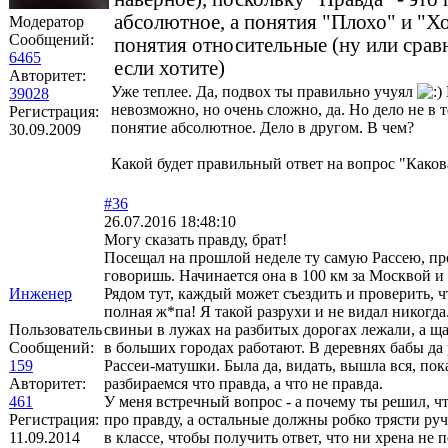
абсолютное, а понятия "Плохо" и "Х
Модератор
Сообщений:
понятия относительные (ну или срав
6465
если хотите)
Авторитет:
Уже теплее. Да, подвох ты правильно учуял
39028
невозможно, но очень сложно, да. Но дело не в т
Регистрация:
понятие абсолютное. Дело в другом. В чем?
30.09.2009
Какой будет правильный ответ на вопрос "Каков
#36
26.07.2016 18:48:10
Могу сказать правду, брат!
Посещал на прошлой неделе ту самую Рассею, пр
говоришь. Начинается она в 100 км за Москвой и
Инженер
Рядом тут, каждый может съездить и проверить, ч
полная ж*па! Я такой разрухи и не видал никогда
Пользователь
свиньи в лужах на разбитых дорогах лежали, а щ
Сообщений:
в больших городах работают. В деревнях бабы да 
159
Рассеи-матушки. Была да, видать, вышла вся, пок
Авторитет:
разбираемся что правда, а что не правда.
461
У меня встречный вопрос - а почему ты решил, ч
Регистрация:
про правду, а остальные должны робко трясти ру
11.09.2014
в классе, чтобы получить ответ, что ни хрена не