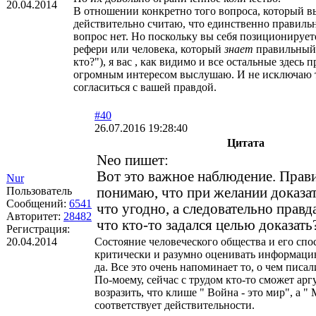
20.04.2014
В отношении конкретно того вопроса, который вы
действительно считаю, что единственно правильн
вопрос нет. Но поскольку вы себя позиционируете
рефери или человека, который
знает
правильный 
кто?"), я вас , как видимо и все остальные здесь 
огромным интересом выслушаю. И не исключаю т
согласиться с вашей правдой.
#40
26.07.2016 19:28:40
Цитата
Neo пишет:
Вот это важное наблюдение. Прави
Nur
Пользователь
понимаю, что при желании доказа
Сообщений:
6541
что угодно, а следовательно правда
Авторитет:
28482
что кто-то задался целью доказать
Регистрация:
20.04.2014
Состояние человеческого общества и его спо
критически и разумно оценивать информацию 
да. Все это очень напоминает то, о чем писа
По-моему, сейчас с трудом кто-то сможет ар
возразить, что клише " Война - это мир", а " 
соответствует действительности.