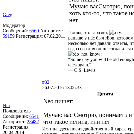
Мучаю васСмотрю, пон
хоть кто-то, что такое и
Greg
нет
Модератор
Сообщений:
6560
Авторитет:
Понял, это заразно,
59159
Регистрация:
07.02.2011
раньше у нас был Æon, которо
несколько лет давали ответы, ч
и до сего дня он не согласился 
“Some day you will be old enough t
tales again.”
― C.S. Lewis
#32
26.07.2016 18:06:33
Цитата
Neo пишет:
Nur
Пользователь
Мучаю вас Смотрю, понимает ли х
Сообщений:
6541
что такое истина, или нет
Авторитет:
28482
Регистрация:
Истина здесь носит двойственный характер -
20.04.2014