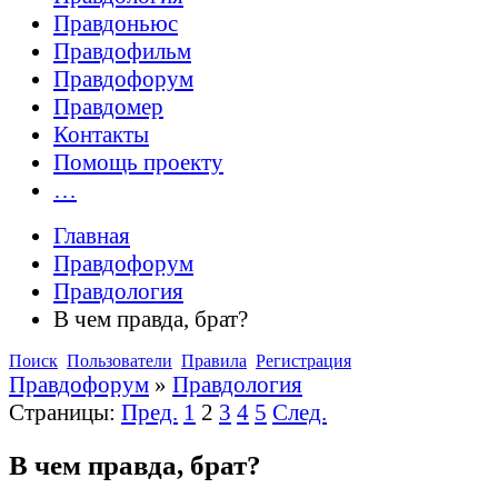
Правдоньюс
Правдофильм
Правдофорум
Правдомер
Контакты
Помощь проекту
…
Главная
Правдофорум
Правдология
В чем правда, брат?
Поиск
Пользователи
Правила
Регистрация
Правдофорум
»
Правдология
Страницы:
Пред.
1
2
3
4
5
След.
В чем правда, брат?