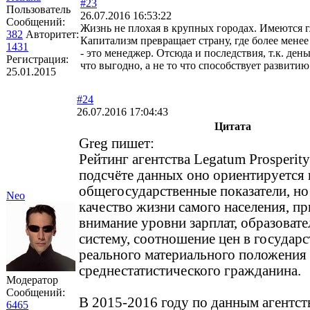
#23
Пользователь
26.07.2016 16:53:22
Сообщений:
Жизнь не плохая в крупных городах. Имеются г
382
Авторитет:
Капитализм превращает страну, где более мене
1431
- это менеджер. Отсюда и последствия, т.к. ден
Регистрация:
что выгодно, а не то что способствует развитию
25.01.2015
#24
26.07.2016 17:04:43
Цитата
Greg пишет:
Рейтинг агентства Legatum Prosperity
подсчёте данных оно ориентируется 
общегосударственные показатели, но
Neo
качество жизни самого населения, п
внимание уровни зарплат, образоват
систему, соотношение цен в государс
реального материального положения
среднестатистического гражданина.
Модератор
Сообщений:
В 2015-2016 году по данным агентст
6465