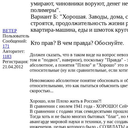
умирают, чиновники воруют, денег не
полимеры".
Вариант Б: "Хорошая. Заводы, дома, 
строятся, продолжительность жизни ра
квартира-машина, еды и шмоток круг
ВЕТЕР
Пользователь
Сообщений:
Кто прав? В чем правда? Обоснуйте.
171
Авторитет:
Должен сказать, что в таком виде на вопрос нево
1183
том и "подвох", наверное), поскольку "Правда" - 
Регистрация:
абсолютное, а понятия "Плохо" и "Хорошо" это 
21.04.2012
относительные (ну или сравнительные, если хоти
Невозможно абсолютное понятие обосновать и о
относительными, это как пытаться объяснить цв
скоростью...
Хорошо, или Плохо жить в России?!
В сравнении с июлем 1941 года - ХОРОШО! Сейч
В сравнении с годами этак семидесятыми прошл
Тогда хоть и не было многих бытовых "благ", но
авангарде мировой науки и техники, у нас созда
инженеров, целью которого было - СОЗИДАТЬ! а 