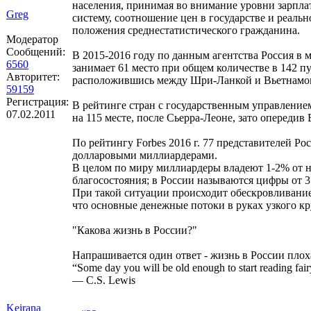
населения, принимая во внимание уровни зарпла
Greg
систему, соотношение цен в государстве и реаль
положения среднестатистического гражданина.
Модератор
Сообщений:
В 2015-2016 году по данным агентства Россия в 
6560
занимает 61 место при общем количестве в 142 пу
Авторитет:
расположившись между Шри-Ланкой и Вьетнамо
59159
Регистрация:
В рейтинге стран с государственным управление
07.02.2011
на 115 месте, после Сьерра-Леоне, зато опередив
По рейтингу Forbes 2016 г. 77 представителей Ро
долларовыми миллиардерами.
В целом по миру миллиардеры владеют 1-2% от 
благосостояния; в России называются цифры от 
При такой ситуации происходит обескровливани
что основные денежные потоки в руках узкого кр
"Какова жизнь в России?"
Напрашивается один ответ - жизнь в России плох
“Some day you will be old enough to start reading fairy
― C.S. Lewis
Keirana