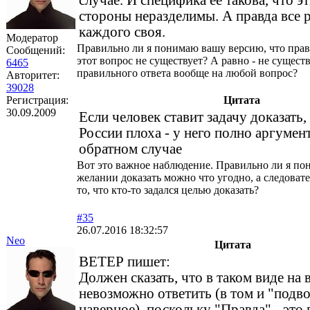
случае. И специфика её такова, что эт
стороны неразделимы. А правда все 
каждого своя.
Модератор
Правильно ли я понимаю вашу версию, что прав
Сообщений:
этот вопрос не существует? А равно - не сущест
6465
правильного ответа вообще на любой вопрос?
Авторитет:
39028
Регистрация:
Цитата
30.09.2009
Если человек ставит задачу доказать,
России плоха - у него полно аргумент
обратном случае
Вот это важное наблюдение. Правильно ли я по
желании доказать можно что угодно, а следовате
то, что кто-то задался целью доказать?
#35
26.07.2016 18:32:57
Neo
Цитата
ВЕТЕР пишет:
Должен сказать, что в таком виде на
невозможно ответить (в том и "подво
наверное), поскольку "Правда" - это