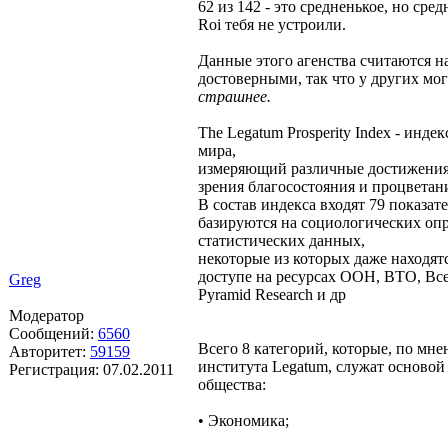
62 из 142 - это средненькое, но сре
Roi тебя не устроили.
Данные этого агенства считаются н
достоверными, так что у других мо
страшнее.
The Legatum Prosperity Index - инде
мира,
измеряющий различные достижения 
зрения благосостояния и процветан
В состав индекса входят 79 показат
базируются на социологических опр
статистических данных,
некоторые из которых даже находят
доступе на ресурсах ООН, ВТО, Вс
Greg
Pyramid Research и др
Модератор
Сообщений:
6560
Всего 8 категорий, которые, по мн
Авторитет:
59159
института Legatum, служат основой
Регистрация:
07.02.2011
общества:
• Экономика;