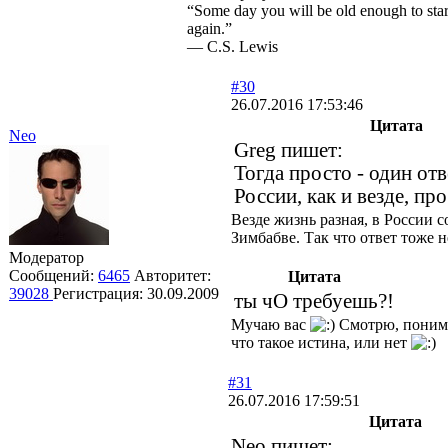
“Some day you will be old enough to start
again.”
― C.S. Lewis
#30
26.07.2016 17:53:46
Цитата
Neo
Greg пишет:
Тогда просто - один отв
России, как и везде, пр
Везде жизнь разная, в России со
Зимбабве. Так что ответ тоже 
Модератор
Сообщений:
6465
Авторитет:
Цитата
39028
Регистрация:
30.09.2009
ты чО требуешь?!
Мучаю вас
Смотрю, понимае
что такое истина, или нет
#31
26.07.2016 17:59:51
Цитата
Neo пишет: