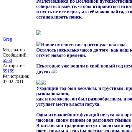
Разлетевшиеся по Вселенной путешественни
собираться вместе, чтобы отправиться иска
и пусть не все верят, что её можно найти, эт
останавливать поиск.
Greg
Новое путешествие длится уже полгода.
Модератор
Осталось несколько часов до того, как наш 
Сообщений:
отсчёт нового времени.
6560
Авторитет:
Некоторые уже вошли в свой новый год не
59159
других.
Регистрация:
07.02.2011
Уходящий год был весёлым, и грустным, пр
разочарования,
как и положено, он был разнообразным, и во
уступает место власти петуха.
Oдна из важнейших функций петуха как пр
часовая, своим пением он разгоняет тёмные
В китайской традиции петух с золотыми пе
поет трижды в день (на восходе солнца, поп