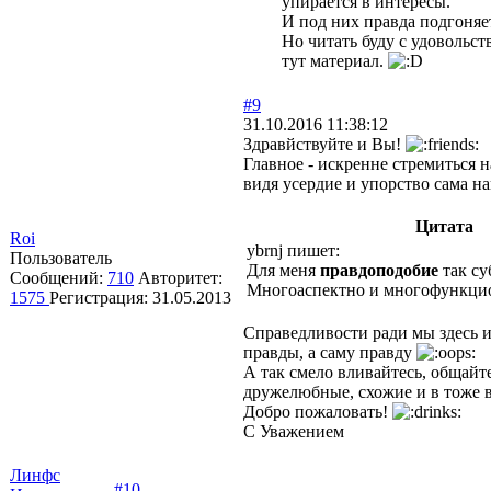
упирается в интересы.
И под них правда подгоняе
Но читать буду с удовольст
тут материал.
#9
31.10.2016 11:38:12
Здравйствуйте и Вы!
Главное - искренне стремиться 
видя усердие и упорство сама н
Цитата
Roi
ybrnj пишет:
Пользователь
Для меня
правдоподобие
так су
Сообщений:
710
Авторитет:
Многоаспектно и многофункци
1575
Регистрация:
31.05.2013
Справедливости ради мы здесь 
правды, а саму правду
А так смело вливайтесь, общайте
дружелюбные, схожие и в тоже в
Добро пожаловать!
С Уважением
Линфс
#10