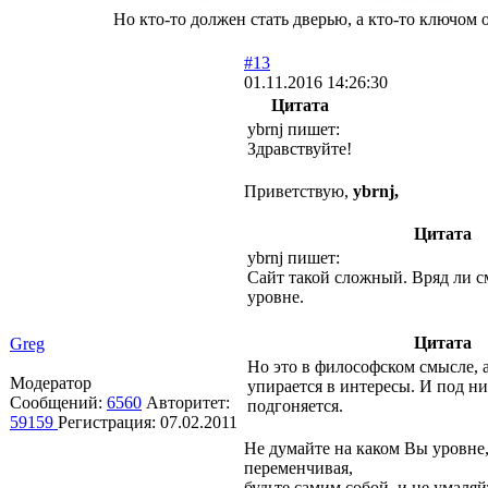
Но кто-то должен стать дверью, а кто-то ключом от
#13
01.11.2016 14:26:30
Цитата
ybrnj пишет:
Здравствуйте!
Приветствую,
ybrnj,
Цитата
ybrnj пишет:
Сайт такой сложный. Вряд ли с
уровне.
Цитата
Greg
Но это в философском смысле, 
Модератор
упирается в интересы. И под н
Сообщений:
6560
Авторитет:
подгоняется.
59159
Регистрация:
07.02.2011
Не думайте на каком Вы уровне,
переменчивая,
будьте самим собой, и не умаляй