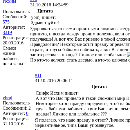
Исхим
31.10.2016 14:24:59
Цитата
Пользователь
Сообщений:
ybrnj пишет:
575
Здравствуйте!
Авторитет:
Здоровкаться со всеми приятными людьми -всегд
3319
принято, и всегда между прочим полезно, коли от
Регистрация:
получаешь! А вот что Вас привело в такой слож
20.09.2016
Правдологии? Некоторые хотят правду определят
Смысл
играть, и трусы бабками набивать, а вот Вас личн
жизни
заинтересовала правда? Личное или глобальное
найден -
Но кто-то должен стать дверью, а кто-то ключом от
цели ясны!
#11
31.10.2016 20:06:11
Цитата
Линфс Исхим пишет:
ybrnj
А вот что Вас привело в такой сложный мир 
Пользователь
Некоторые хотят правду определять, чтоб на б
Сообщений:
2
трусы бабками набивать, а вот Вас лично, чем
Авторитет:
0
правда? Личное или глобальное ???
Регистрация:
Я полагаю, что надо правду в ответ? Личное п
31.10.2016
меркантильное, типа Вами упомянутое.