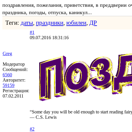
поздравления, пожелания, приветствия, в преддверии о
праздника, погоды, отпуска, каникул...
Теги:
даты
,
праздники
,
юбилеи
,
ДР
#1
09.07.2016 18:31:16
Greg
Модератор
Сообщений:
6560
Авторитет:
59159
Регистрация:
07.02.2011
“Some day you will be old enough to start reading fairy
― C.S. Lewis
#2