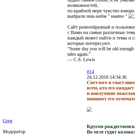
возможностей,
по крайней мере чувство юмора 
выбрали ник-нейм
" никто "
Сайт разнообразный и пользова
с Вами на самые различные тем
каждый может найти и темы и с
которые интересуют.
“Some day you will be old enough to
tales again.”
― C.S. Lewis
#14
24.12.2016 14:34:36
Светлого и счастливо
всем, кто его ожидает
и наилучшие пожелан
начинает его отмечать
Greg
Кругом рождественск
Модератор
Во мгле гудят колокол