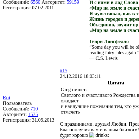
Сообщений:
6560
Авторитет:
59159
И с ними в лад Слова 
Регистрация:
07.02.2011
«Мир на земле и счаст
Я чувствовал, как в э
Жизнь городов и дере
Объединив, звучит пр
«Мир на земле и счаст
Генри Лонгфелло
“Some day you will be ol
reading fairy tales again.
― C.S. Lewis
#15
24.12.2016 18:03:11
Цитата
Greg пишет:
Светлого и счастливого Рождества в
Roi
ожидает
Пользователь
и наилучшие пожелания тем, кто уж
Сообщений:
710
отмечать
Авторитет:
1575
Регистрация:
31.05.2013
С праздниками, друзья! Любви, Про
Благополучия вам и вашим близким!!
будет хорошо