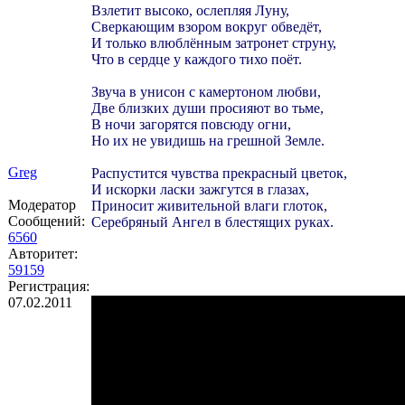
Взлетит высоко, ослепляя Луну,
Сверкающим взором вокруг обведёт,
И только влюблённым затронет струну,
Что в сердце у каждого тихо поёт.
Звуча в унисон с камертоном любви,
Две близких души просияют во тьме,
В ночи загорятся повсюду огни,
Но их не увидишь на грешной Земле.
Greg
Распустится чувства прекрасный цветок,
И искорки ласки зажгутся в глазах,
Модератор
Приносит живительной влаги глоток,
Сообщений:
Серебряный Ангел в блестящих руках.
6560
Авторитет:
59159
Регистрация:
07.02.2011