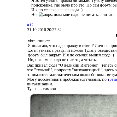
Я хотел узнать, правда ли можно Тульпу овеще
поисковике, где было про это. Но сам форум бы
И я по ссылке вышел сюда. )
Но,
пока мне надо не писать, а читать.
#12
31.10.2016 20:27:32
ybrnj пишет:
Я полагаю, что надо правду в ответ? Личное при
хотел узнать, правда ли можно Тульпу овеществит
форум был закрыт. И я по ссылке вышел сюда. )
Но, пока мне надо не писать, а читать.
Вас привел сюда "О великий Интернет", теперь 
что "тульпой", попросту "визуализацией", здесь о
занимаются математическим волшебством - визуа
Могу посоветовать пробежаться глазами, по
трет
визуализации.
Тульпа - символ