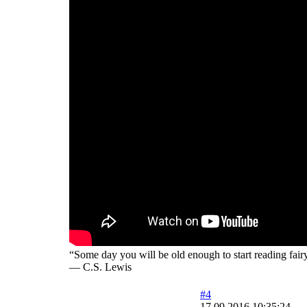
“Some day you will be old enough to start reading fairy
― C.S. Lewis
#4
17.09.2016 10:35:24