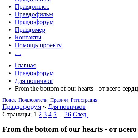
Правдоньюс
Правдофильм
Правдофорум
Правдомер
Контакты
Помощь проекту
…
Главная
Правдофорум
Для новичков
From the bottom of our hearts - от всего сердца
Поиск
Пользователи
Правила
Регистрация
Правдофорум
»
Для новичков
Страницы:
1
2
3
4
5
...
36
След.
From the bottom of our hearts - от всего 