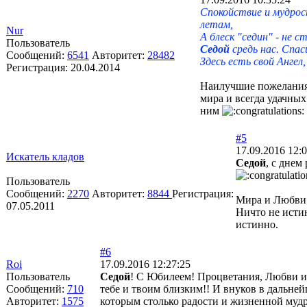
Спокойствие и мудрос
летам,
Nur
А блеск "седин" - не 
Пользователь
Седой
средь нас. Спас
Сообщений:
6541
Авторитет:
28482
Здесь есть свой Ангел
Регистрация:
20.04.2014
Наилучшие пожелания
мира и всегда удачных
ним
#5
17.09.2016 12:
Искатель кладов
Седой
, с днем
Пользователь
Сообщений:
2270
Авторитет:
8844
Регистрация:
Мира и Любви
07.05.2011
Ничто не исти
истинно.
#6
Roi
17.09.2016 12:27:25
Пользователь
Седой
! С Юбилеем! Процветания, Любви и
Сообщений:
710
тебе и твоим близким!! И внуков в дальне
Авторитет:
1575
которым столько радости и жизненной муд