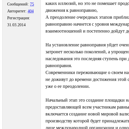
каких иллюзий, но это не помешает про
Сообщений:
75
движения к равноправию,
Авторитет:
404
А преодоление очередных этапов прибл
Регистрация:
равноправию начнется с уровня междуна
31.03.2014
взаимоотношений и постепенно дойдут д
На установление равноправия уйдет очен
затронет несколько поколений, а упрощен
наследования это последняя ступень при
равноправия.
Современники переживающие о своем на
не доживут до времени достижения этой с
уже о ее преодолении.
Начальный этап это создание площадки н
предоставляющей всем участникам равные
включается создание новой мировой валю
производству которой будет принадлежать
лице международной организации и одн