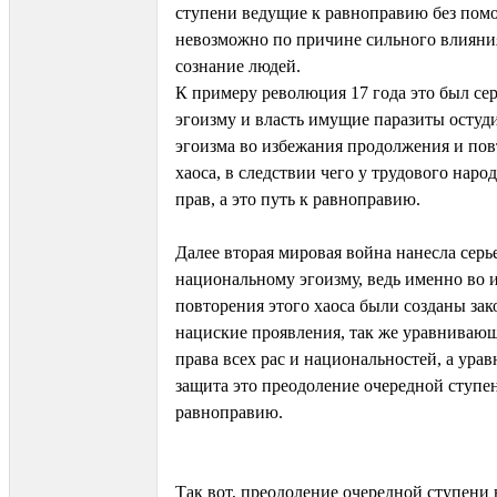
ступени ведущие к равноправию без пом
невозможно по причине сильного влияни
сознание людей.
К примеру революция 17 года это был се
эгоизму и власть имущие паразиты остуд
эгоизма во избежания продолжения и по
хаоса, в следствии чего у трудового наро
прав, а это путь к равноправию.
Далее вторая мировая война нанесла серь
национальному эгоизму, ведь именно во 
повторения этого хаоса были созданы за
нациские проявления, так же уравнива
права всех рас и национальностей, а ура
защита это преодоление очередной ступен
равноправию.
Так вот, преодоление очередной ступени