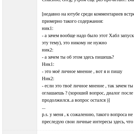
[недавно на ютубе среди комментариев встр
примерно такого содержания:
ник1:
- а зачем вообще надо было этот Хабл запус
эту тему), это никому не нужно
ник2:
- а зачем ты об этом здесь пишешь?
Ник1:
- это моё личное мнение , вот я и пишу
Ник2:
- если это твоё личное мнение , так зачем ты
оглашаешь ? (хороший вопрос, диалог после 
продолжился..а вопрос остался )]
...
p.s. у меня , к сожалению, такого вопроса не 
преследую свои личные интересы здесь, что