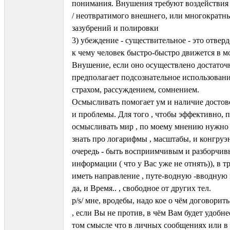
понимания. Внушения требуют воздействия 
/ неотвратимого внешнего, или многократн
зазубрений и полировки
3) убеждение - существительное - это отверд
к чему человек быстро-быстро движется в м
Внушение, если оно осуществлено достаточн
предполагает подсознательное использован
страхом, рассуждением, сомнением.
Осмысливать помогает ум и наличие досто
и проблемы. Для того , чтобы эффективно, 
осмысливать мир , по моему мнению нужно 
знать про логарифмы , масштабы, и конгруэ
очередь - быть восприимчивым и разборчив
информации ( что у Вас уже не отнять)), в т
иметь направление , путе-водную -вводную 
да, и Время.. , свободное от других тел.
p/s/ мне, вродебы, надо кое о чём договорить
, если Вы не против, в чём Вам будет удобнее 
том смысле что в личных сообщениях или в 