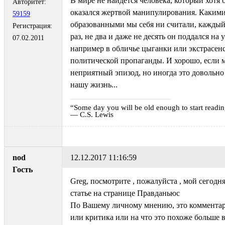
В мире не найдется человека, который хотя 
Авторитет:
оказался жертвой манипулирования. Какими
59159
образованными мы себя ни считали, ­каждый
Регистрация:
раз, не два и даже не десять он ­поддался н
07.02.2011
например в ­обличье цыганки или экстрасенс
политической ­пропаганды. И хорошо, если 
­неприятный эпизод, но иногда это довольно
нашу жизнь...
“Some day you will be old enough to start reading
― C.S. Lewis
nod
12.12.2017 11:16:59
Гость
Greg, посмотрите , пожалуйста , мой сегодн
статье на странице Правданьюс
По Вашему личному мнению, это комментар
или критика или на что это похоже больше в