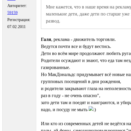
Авторитет:
Мне кажется, что в наше время на рекламу
59159
маленькие дети, даже дети по старше уже в
Регистрация:
развод. 
07.02.2011
Галя
, реклама - движитель торговли.
Ведутся почти все и будут вестись.
Дети во всём мире продолжают любить руг
Родители осуждают и знают, что еда там нез
газированные.
Но МакДональдс придумывает всё новые на
групповых посещений в дни рождения,
и родители закрывают глаза на неполезность
раз в году - не очень опасно",
зато дети там и поедят и наиграются, и убир
надо, и посуду не мыть
Или кто из современных детей не ведётся на
пады, ай-фоны, самозашнуровывающиеся "н