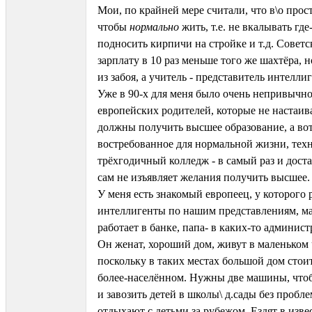
Мои, по крайней мере считали, что в\о прос
чтобы
нормально
жить, т.е. не вкалывать где-
подносить кирпичи на стройке и т.д. Совет
зарплату в 10 раз меньше того же шахтёра, н
из забоя, а учитель - представитель интелли
Уже в 90-х для меня было очень непривычно
европейских родителей, которые не настаива
должны получить высшее образование, а вот
востребованное для нормальной жизни, тех
трёхгодичный колледж - в самый раз и доста
сам не изъявляет желания получить высшее.
У меня есть знакомый европеец, у которого 
интеллигенты по нашим представлениям, м
работает в банке, папа- в каких-то админис
Он женат, хороший дом, живут в маленьком 
поскольку в таких местах большой дом стои
более-населённом. Нужны две машины, чтоб
и завозить детей в школы\ д.сады без пробл
отдыхают с детьми за рубежом. Ездят в изв