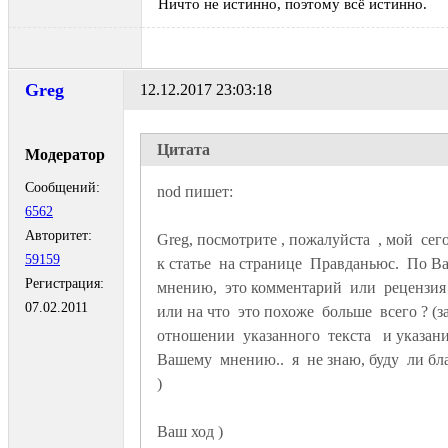
Ничто не истинно, поэтому всё истинно.
Greg
12.12.2017 23:03:18
Цитата
Модератор
Сообщений:
6562
Авторитет:
Greg, посмотрите , пожалуйста  , мой  сег
59159
к статье  на странице  Правданьюс.  По Ва
Регистрация:
мнению,  это комментарий  или  рецензия  
07.02.2011
или на что  это похоже  больше  всего ? (за
отношении  указанного  текста   и указан
Вашему  мнению..  я  не знаю, буду  ли бла
Ваш ход )