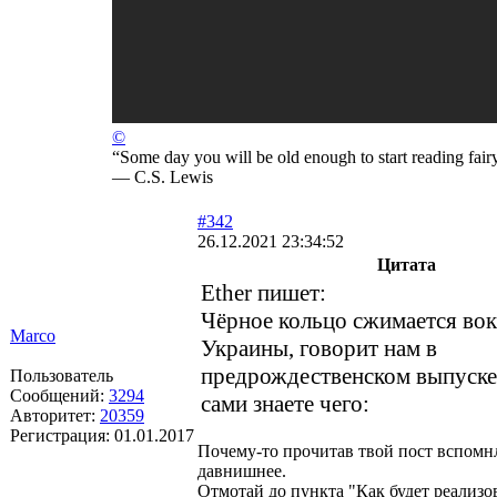
©
“Some day you will be old enough to start reading fairy
― C.S. Lewis
#342
26.12.2021 23:34:52
Цитата
Ether пишет:
Чёрное кольцо сжимается во
Marco
Украины, говорит нам в
предрождественском выпуске
Пользователь
Сообщений:
3294
сами знаете чего:
Авторитет:
20359
Регистрация:
01.01.2017
Почему-то прочитав твой пост вспом
давнишнее.
Отмотай до пункта "Как будет реализо