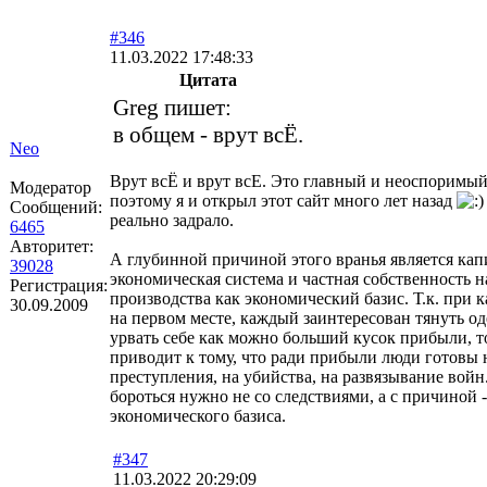
#346
11.03.2022 17:48:33
Цитата
Greg пишет:
в общем - врут всЁ.
Neo
Врут всЁ и врут всЕ. Это главный и неоспоримы
Модератор
поэтому я и открыл этот сайт много лет назад
Сообщений:
реально задрало.
6465
Авторитет:
А глубинной причиной этого вранья является кап
39028
экономическая система и частная собственность н
Регистрация:
производства как экономический базис. Т.к. при 
30.09.2009
на первом месте, каждый заинтересован тянуть од
урвать себе как можно больший кусок прибыли, т
приводит к тому, что ради прибыли люди готовы на
преступления, на убийства, на развязывание вой
бороться нужно не со следствиями, а с причиной -
экономического базиса.
#347
11.03.2022 20:29:09