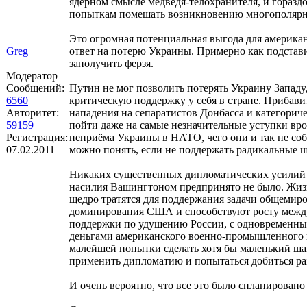
ядерном смысле медведя-телохранителя, и гораздо
попыткам помешать возникновению многополярн
Это огромная потенциальная выгода для америка
Greg
ответ на потерю Украины. Примерно как подстав
заполучить ферзя.
Модератор
Сообщений:
Путин не мог позволить потерять Украину Западу,
6560
критическую поддержку у себя в стране. Прибави
Авторитет:
нападения на сепаратистов Донбасса и категориче
59159
пойти даже на самые незначительные уступки вр
Регистрация:
неприёма Украины в НАТО, чего они и так не соб
07.02.2011
можно понять, если не поддержать радикальные 
Никаких существенных дипломатических усилий
насилия Вашингтоном предпринято не было. Жиз
щедро тратятся для поддержания задачи общемир
доминирования США и способствуют росту меж
поддержки по удушению России, с одновременн
деньгами американского военно-промышленного к
малейшей попытки сделать хотя бы маленький шаг
применить дипломатию и попытаться добиться ра
И очень вероятно, что все это было спланировано 