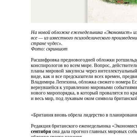
На новой обложке еженедельника «Экономист» и
все — из известного психоделического произведен
стране чудес».
Фото: скриншот
Расшифровка предновогодней обложки ротшильдо
конспирологов во всем мире. Вопрос, действитель
планы мировой закулисы через интеллектуальный
виде, как и все предсказатели всех времен, пред
Владимира Лепехина, обложка свежего номера Ec
вернувшейся к управлению мировыми событиями. 
нового миропорядка, в который провалятся по кр
и весь мир, под лукавым оком символа британско
«Британия вновь обрела лидерство в планирован
Редакция британского еженедельника «Экономист
сентября
она дала прогноз главных мировых собы
обложке своего издания.