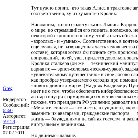
Тут нужно понять, кто такая Алиса в трактовке а
соответственно, ху из ху мистер Кролик.
Напомним, что по сюжету сказок Льюиса Кэрролл
о мире, но стремящийся его познать, возможно, н
некоторой склонности к тому, чтобы стать объек
«взрослых» и «умных». Соответственно, в контек
еще лучшая, не развращенная часть человечества
составе), которая хотела бы познать суть проис
вопрошаний, но ей, увы, придется довольствовать
Кролика-сталкера (он же — технический манипу
варианте — эрнст-соловьев-песков-сурков), зада
«увлекательному путешествию» в свое логово сл
как прообраз утверждаемого сегодня при помощи
«нового дивного мира». (На днях Владимиру Пути
Greg
идет не о том, чтобы обеспечить кибербезопаснос
аватара внутри формирующихся метавселенных» (r
Модератор
похоже, что президента РФ усиленно разводят на
Сообщений:
«Метавселенная» — это и есть, в сущности, «кро
6560
заменить их аватарами, гражданские паспорта 
Авторитет:
жизнь — блужданиями на сайтах госуслуг и разли
59159
виртуальным двойником.
Регистрация:
07.02.2011
Но двинемся дальше.