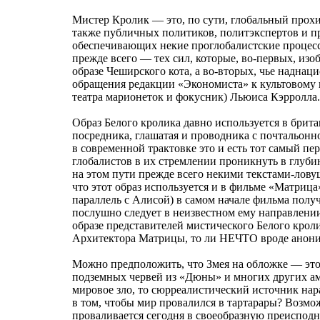
Мистер Кролик — это, по сути, глобальный прохи
также публичных политиков, политэкспертов и п
обеспечивающих некие проглобалистские процессы
прежде всего — тех сил, которые, во-первых, из
образе Чеширского кота, а во-вторых, чье надна
обращения редакции «Экономиста» к культовому
театра марионеток и фокусник) Льюиса Кэрролла.
Образ Белого кролика давно используется в брит
посредника, глашатая и проводника с почтальонной
в современной трактовке это и есть тот самый п
глобалистов в их стремлении проникнуть в глуби
на этом пути прежде всего некими текстами-ло
что этот образ используется и в фильме «Матрица
параллель с Алисой) в самом начале фильма полу
послушно следует в неизвестном ему направлении
образе представителей мистического Белого крол
Архитектора Матрицы, то ли НЕЧТО вроде анони
Можно предположить, что Змея на обложке — это о
подземных червей из «Дюны» и многих других а
мировое зло, то сюрреалистический источник нар
в том, чтобы мир провалился в тартарары? Возможн
проваливается сегодня в своеобразную преиспод