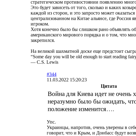
стратегическом противостоянии появлению мног
Это будет зависеть от того, сколько и каких козыр
каждой из сторон, и это запросто может оказать
централизованном на Китае альянсе, где Россия 
игроком.
Хотя конечно было бы слишком рано объявлять о
американского мирового порядка и о том, что м
закрепился.
На великой шахматной доске еще предстоит сыгра
“Some day you will be old enough to start reading fairy
― C.S. Lewis
#344
11.03.2022 15:20:23
Цитата
Война для Киева идет не очень 
неразумно было бы ожидать, что
положение изменится….
Упс.
Украинцы, напротив, очень уверены в себ
говорит, что и Крым, и Донбасс будут во