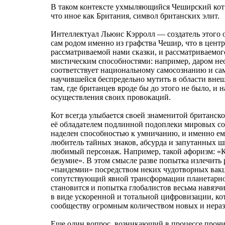
В таком контексте ухмыляющийся Чеширский кот н
что иное как Британия, символ британских элит.
Интеллектуал Льюис Кэрролл — создатель этого о
сам родом именно из графства Чешир, что в цент
рассматриваемой нами сказки, и рассматриваемог
мистическим способностями: например, даром не
соответствует национальному самосознанию и са
научившейся беспредельно мутить в области вне
там, где британцев вроде бы до этого не было, и
осуществления своих провокаций.
Кот всегда улыбается своей знаменитой британск
её обладателем подлинной подоплеки мировых соб
наделен способностью к умничанию, и именно ем
любитель тайных знаков, абсурда и запутанных 
любимый персонаж. Например, такой афоризм: «Ко
безумие». В этом смысле разве попытка излечить
«пандемии» посредством неких чудотворных вакци
сопутствующий явной трансформации планетарног
становится и попытка глобалистов весьма навяз
в виде ускоренной и тотальной цифровизации, ко
сообществу огромным количеством новых и нер
Еще один вопрос, возникающий в процессе прочи