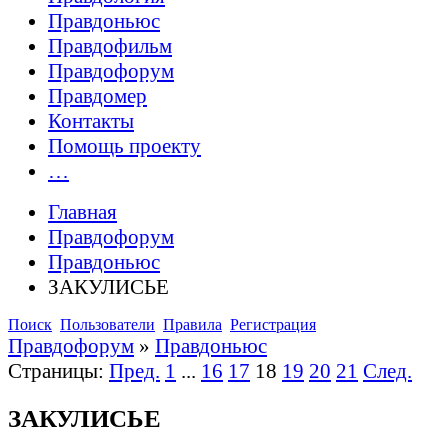
Правдоньюс
Правдофильм
Правдофорум
Правдомер
Контакты
Помощь проекту
…
Главная
Правдофорум
Правдоньюс
ЗАКУЛИСЬЕ
Поиск
Пользователи
Правила
Регистрация
Правдофорум
»
Правдоньюс
Страницы:
Пред.
1
...
16
17
18
19
20
21
След.
ЗАКУЛИСЬЕ