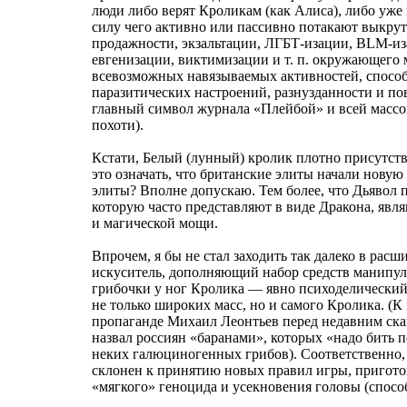
люди либо верят Кроликам (как Алиса), либо уже
силу чего активно или пассивно потакают выкрут
продажности, экзальтации, ЛГБТ-изации, BLM-из
евгенизации, виктимизации и т. п. окружающего
всевозможных навязываемых активностей, спосо
паразитических настроений, разнузданности и по
главный символ журнала «Плейбой» и всей массо
похоти).
Кстати, Белый (лунный) кролик плотно присутст
это означать, что британские элиты начали новую
элиты? Вполне допускаю. Тем более, что Дьявол п
которую часто представляют в виде Дракона, явл
и магической мощи.
Впрочем, я бы не стал заходить так далеко в рас
искуситель, дополняющий набор средств манипу
грибочки у ног Кролика — явно психоделический
не только широких масс, но и самого Кролика. (К
пропаганде Михаил Леонтьев перед недавним ска
назвал россиян «баранами», которых «надо бить п
неких галюциногенных грибов). Соответственно, 
склонен к принятию новых правил игры, пригото
«мягкого» геноцида и усекновения головы (спосо