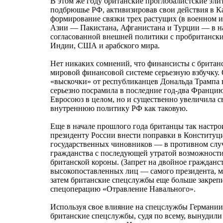
В этом же году британские проглобалистские эл
подбрюшье РФ, активизировав свои действия в Каз
формирование связки трех растущих (в военном 
Азии — Пакистана, Афганистана и Турции — в н
согласованной внешней политики с пробритански
Индии, США и арабского мира.
Нет никаких сомнений, что финансисты с британс
мировой финансовой системе серьезную взбучку.
«выскочки» от республиканцев Дональда Трампа в
серьезно посрамила в последние год-два Францию 
Евросоюз в целом, но и существенно увеличила с
внутреннюю политику РФ как таковую.
Еще в начале прошлого года британцы так настрои
президенту России внести поправки в Конституц
государственных чиновников — в противном случ
гражданства с последующей утратой возможности
британской короны. (Запрет на двойное гражданст
высокопоставленных лиц — самого президента, ми
затем британские спецслужбы еще больше закрепи
спецоперацию «Отравление Навального».
Используя свое влияние на спецслужбы Германии,
британские спецслужбы, судя по всему, вынудил