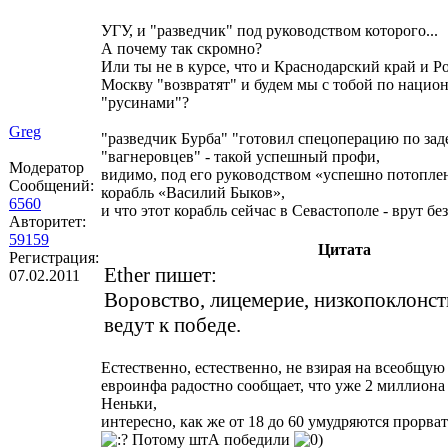
УГУ, и "разведчик" под руководством которого...
А почему так скромно?
Или ты не в курсе, что и Краснодарский край и Р
Москву "возвратят" и будем мы с тобой по нацио
"русинами"?
Greg
"разведчик Бурба" "готовил спецоперацию по за
"вагнеровцев" - такой успешный профи,
Модератор
видимо, под его руководством «успешно потопле
Сообщений:
корабль «Василий Быков»,
6560
и что этот корабль сейчас в Севастополе - врут бе
Авторитет:
59159
Цитата
Регистрация:
Ether пишет:
07.02.2011
Воровство, лицемерие, низкопоклонст
ведут к победе.
Естественно, естественно, не взирая на всеобщу
евроинфа радостно сообщает, что уже 2 миллиона
Неньки,
интересно, как же от 18 до 60 умудряются прорва
Потому штА победили