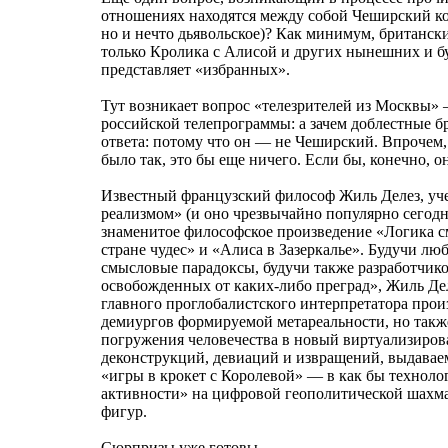
отношениях находятся между собой Чеширский кот
но и нечто дьявольское)? Как минимум, британски
только Кролика с Алисой и других нынешних и бу
представляет «избранных».
Тут возникает вопрос «телезрителей из Москвы»
российской телепрограммы: а зачем доблестные 
ответа: потому что он — не Чеширский. Впрочем, 
было так, это бы еще ничего. Если бы, конечно, оно
Известный французский философ Жиль Делез, уч
реализмом» (и оно чрезвычайно популярно сегодн
знаменитое философское произведение «Логика см
стране чудес» и «Алиса в Зазеркалье». Будучи лю
смысловые парадоксы, будучи также разработчик
освобожденных от каких-либо преград», Жиль Деле
главного проглобалистского интерпретатора прои
демиургов формируемой метареальности, но такж
погружения человечества в новый виртуализиро
деконструкций, девиаций и извращений, выдавае
«игры в крокет с Королевой» — в как бы техноло
активности» на цифровой геополитической шахм
фигур.
Сюрпризы уже готовы