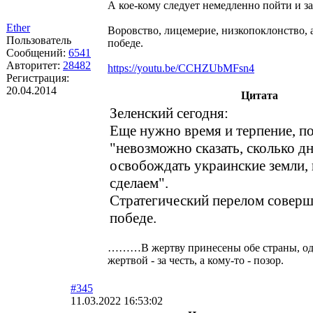
А кое-кому следует немедленно пойти и за
Ether
Воровство, лицемерие, низкопоклонство, 
Пользователь
победе.
Сообщений:
6541
Авторитет:
28482
https://youtu.be/CCHZUbMFsn4
Регистрация:
20.04.2014
Цитата
Зеленский сегодня:
Еще нужно время и терпение, п
"невозможно сказать, сколько д
освобождать украинские земли, 
сделаем".
Стратегический перелом соверш
победе.
………В жертву принесены обе страны, одн
жертвой - за честь, а кому-то - позор.
#345
11.03.2022 16:53:02