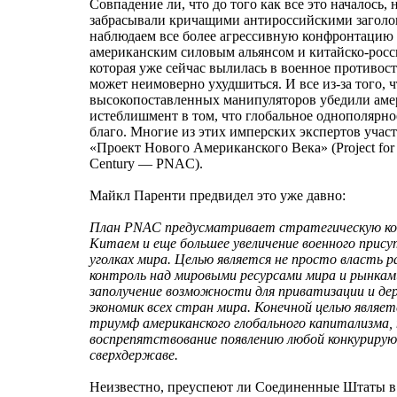
Совпадение ли, что до того как все это началось, 
забрасывали кричащими антироссийскими заголо
наблюдаем все более агрессивную конфронтацию
американским силовым альянсом и китайско-росс
которая уже сейчас вылилась в военное противост
может неимоверно ухудшиться. И все из-за того, ч
высокопоставленных манипуляторов убедили ам
истеблишмент в том, что глобальное однополярно
благо. Многие из этих имперских экспертов учас
«Проект Нового Американского Века» (Project for
Century — PNAC).
Майкл Паренти предвидел это уже давно:
План PNAC предусматривает стратегическую к
Китаем и еще большее увеличение военного прису
уголках мира. Целью является не просто власть р
контроль над мировыми ресурсами мира и рынка
заполучение возможности для приватизации и де
экономик всех стран мира. Конечной целью являет
триумф американского глобального капитализма, 
воспрепятствование появлению любой конкуриру
сверхдержаве.
Неизвестно, преуспеют ли Соединенные Штаты в