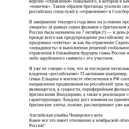
версию «отравления» Навального, в котором в ка
«новичок». Таким образом британцы усилили св
российских спецслужб к «отравлению» в Солсбер
В завершение текущего года явно на условиях п
умирать» (в рамках серии фильмов о британском а
России была назначена на 7 октября (!) — в день
прежде всего как предупреждение российскому лид
придумана «ответка» за как бы отравление Скрип
«нерадивость» в выполнении решений глобальног
отравления в ближайшем будущем главы России на
либо зарубежного саммита с его участием.
Я уже не говорю о том, что за последние несколь
владения «российскими» IT-активами (например,
семьи Ельцина в контексте обеспечения в РФ соо
направлении продвижения на российский трон пр
являющегося, в сущности, периферийным филиало
британскими Виндзорами, а также в реализации г
гарантирующих Лондону рост влияния на принят
британские элиты, похоже, рассматривают уже к
Английская улыбка Чеширского кота
Какое все это имеет отношение к ноябрьской обл
Россия?