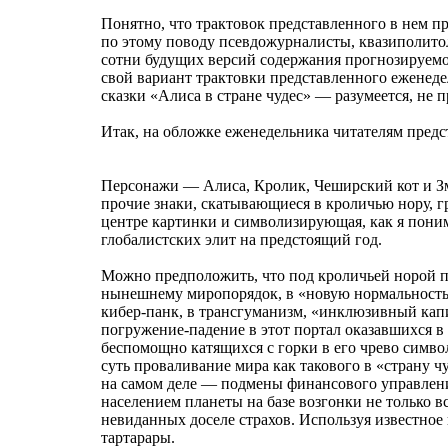
Понятно, что трактовок представленного в нем пр
по этому поводу псевдожурналисты, квазиполитол
сотни будущих версий содержания прогнозируемо
свой вариант трактовки представленного еженед
сказки «Алиса в стране чудес» — разумеется, не п
Итак, на обложке еженедельника читателям предс
Персонажи — Алиса, Кролик, Чеширский кот и Зм
прочие знаки, скатывающиеся в кроличью нору, г
центре картинки и символизирующая, как я поним
глобалистских элит на предстоящий год.
Можно предположить, что под кроличьей норой по
нынешнему миропорядок, в «новую нормальность»,
кибер-панк, в трансгуманизм, «инклюзивный капит
погружение-падение в этот портал оказавшихся в
беспомощно катящихся с горки в его чрево симво
суть проваливание мира как такового в «страну 
на самом деле — подмены финансового управлен
населением планеты на базе возгонки не только 
невиданных доселе страхов. Используя известное 
тартарары.