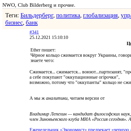
NWO, Club Bilderberg и прочие.
Теги:
Бильдерберг
,
политика
,
глобализация
,
упр
бизнес
,
банк
#341
25.12.2021 15:10:10
Ц
Ether пишет:
Чёрное кольцо сжимается вокруг Украины, говор
знаете чего:
Сжимается... сжимается... воюют...партизанят, "
а себе покупают "оккупационные огірочки",
возможно, потому что "оккупанты" кольцо не сжи
А мы ж
аналитики
, читаем версии oт
Владимир Лепехин — кандидат философских наук,
член Зиновьевского клуба МИА «Россия сегодня». 
Еженедельник «Экономист» предрекает «черную 