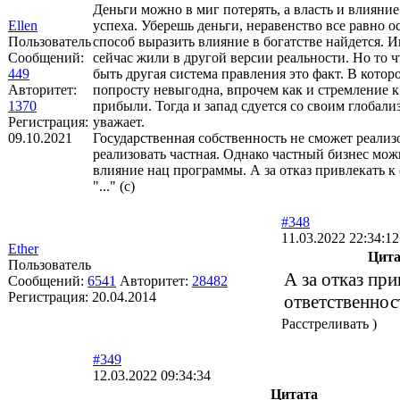
Деньги можно в миг потерять, а власть и влияние
Ellen
успеха. Уберешь деньги, неравенство все равно ос
Пользователь
способ выразить влияние в богатстве найдется. И
Сообщений:
сейчас жили в другой версии реальности. Но то ч
449
быть другая система правления это факт. В котор
Авторитет:
попросту невыгодна, впрочем как и стремление 
1370
прибыли. Тогда и запад сдуется со своим глобали
Регистрация:
уважает.
09.10.2021
Государственная собственность не сможет реализо
реализовать частная. Однако частный бизнес мож
влияние нац программы. А за отказ привлекать к
"..." (с)
#348
11.03.2022 22:34:12
Ether
Цита
Пользователь
А за отказ при
Сообщений:
6541
Авторитет:
28482
Регистрация:
20.04.2014
ответственнос
Расстреливать )
#349
12.03.2022 09:34:34
Цитата