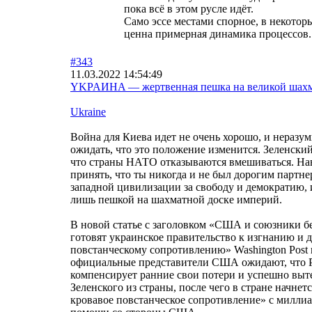
пока всё в этом русле идёт.
Само эссе местами спорное, в некотор
ценна примерная динамика процессов.
#343
11.03.2022 14:54:49
YKPAИHA — жертвенная пешка на великой шахм
Ukraine
Война для Киева идет не очень хорошо, и неразу
ожидать, что это положение изменится. Зеленский 
что страны НАТО отказываются вмешиваться. Нав
принять, что ты никогда и не был дорогим партне
западной цивилизации за свободу и демократию, 
лишь пешкой на шахматной доске империй.
В новой статье с заголовком «США и союзники б
готовят украинское правительство к изгнанию и 
повстанческому сопротивлению» Washington Post 
официальные представители США ожидают, что 
компенсирует ранние свои потери и успешно вы
Зеленского из страны, после чего в стране начнет
кровавое повстанческое сопротивление» с милли