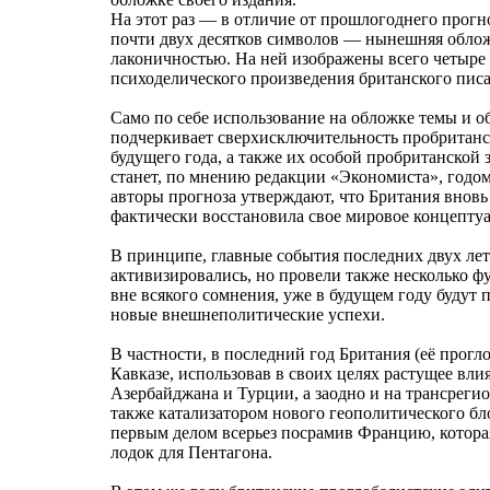
На этот раз — в отличие от прошлогоднего прогн
почти двух десятков символов — нынешняя облож
лаконичностью. На ней изображены всего четыре 
психоделического произведения британского писа
Само по себе использование на обложке темы и о
подчеркивает сверхисключительность пробританс
будущего года, а также их особой пробританской з
станет, по мнению редакции «Экономиста», годом
авторы прогноза утверждают, что Британия вновь
фактически восстановила свое мировое концептуа
В принципе, главные события последних двух лет
активизировались, но провели также несколько 
вне всякого сомнения, уже в будущем году будут
новые внешнеполитические успехи.
В частности, в последний год Британия (её прогл
Кавказе, использовав в своих целях растущее вл
Азербайджана и Турции, а заодно и на трансреги
также катализатором нового геополитического б
первым делом всерьез посрамив Францию, котора
лодок для Пентагона.