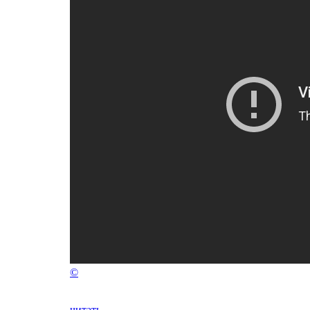
©
читать