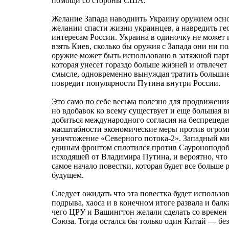
помощи со стороны США.
Желание Запада наводнить Украину оружием осно
желании спасти жизни украинцев, а навредить ге
интересам России. Украина в одиночку не может
взять Киев, сколько бы оружия с Запада они ни по
оружие может быть использовано в затяжной парт
которая унесет гораздо больше жизней и отвлече
смысле, одновременно вынуждая тратить большие 
повредит популярности Путина внутри России.
Это само по себе весьма полезно для продвижен
но вдобавок ко всему существует и еще большая вы
добиться международного согласия на беспрецед
масштабности экономические меры против огромн
уничтожение «Северного потока-2». Западный ми
единым фронтом сплотился против Сауроноподоб
исходящей от Владимира Путина, и вероятно, что
самое начало повестки, которая будет все больше 
будущем.
Следует ожидать что эта повестка будет использов
подрыва, хаоса и в конечном итоге развала и бал
чего ЦРУ и Вашингтон желали сделать со времен 
Союза. Тогда остался бы только один Китай — бе