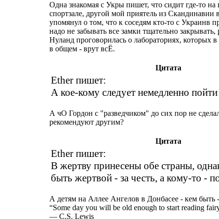
Одна знакомая с Укры пишет, что сидит где-то на
спортзале, другой мой приятель из Скандинавии 
упомянул о том, что к соседям кто-то с Украинв п
надо не забывать все замки тщательно закрывать, 
Нуланд проговорилась о лабораториях, которых в 
в общем - врут всЁ.
Цитата
Ether пишет:
А кое-кому следует немедленно пойти 
А чО Гордон с "разведчиком" до сих пор не сделал
рекомендуют другим?
Цитата
Ether пишет:
В жертву принесены обе страны, одна
быть жертвой - за честь, а кому-то - п
А детям на Аллее Ангелов в Донбасее - кем быть -
“Some day you will be old enough to start reading fairy
― C.S. Lewis