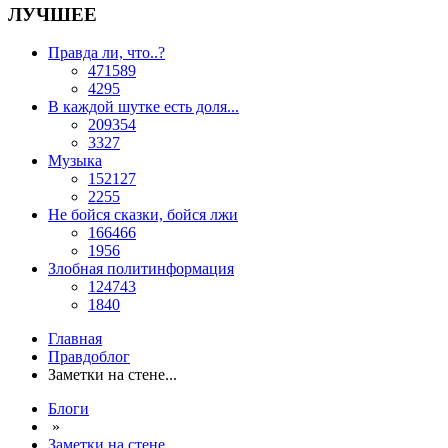
ЛУЧШЕЕ
Правда ли, что..?
471589
4295
В каждой шутке есть доля...
209354
3327
Музыка
152127
2255
Не бойся сказки, бойся лжи
166466
1956
Злобная политинформация
124743
1840
Главная
Правдоблог
Заметки на стене...
Блоги
»
Заметки на стене...