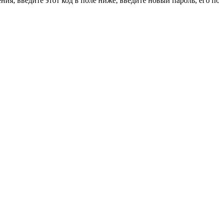
ия, введите этот код в поле ниже, введите новый пароль, его 