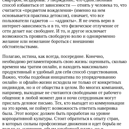
способ избавиться от зависимости — отнять у человека то, что
считается «предметом вожделения» (именно на нем
основывается практика детоксов), означает, что все
пользователи гаджетов — «аддикты». Я не очень верю в
интернет-зависимость и в то, что физическое отлучение от
сети делает нас свободнее. И то, и другое исключает
возможность проявить свободную волю и одновременно
желание или нежелание бороться с внешними
обстоятельствами.
Полагаю, истина, как всегда, посередине. Конечно,
необходимо регламентировать свою жизнь: оценивать, сколько
времени мы тратим онлайн, и находить максимально
продуктивный и удобный для себя способ существования.
Важно, чтобы подобная инициатива по упорядочиванию
онлайн- и офлайн-жизни исходила не только от конкретных
индивидов, но и от общества в целом. Во многих компаниях,
например, выходные не считаются свободными от рабочего
общения: в любой момент дня и ночи сотрудникам могут
прислать деловое письмо. Тех, кто выпадет из коммуникации
на это время, не поймут: возможность ответить наверняка
была. Этот вопрос должен быть проработан на уровне
корпоративной культуры. Стоит обратиться к опыту стран,
в которых сильны профсоюзные движения и идет борьба не
только за, например, объем заработной платы, но и