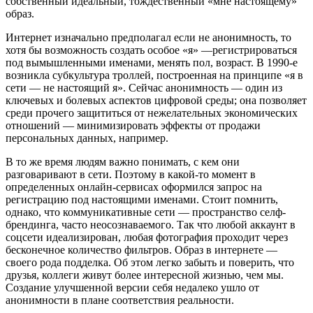
собственный идеальный, тождественный «мне настоящему»
образ.
Интернет изначально предполагал если не анонимность, то
хотя бы возможность создать особое «я» —регистрироваться
под вымышленными именами, менять пол, возраст. В 1990-е
возникла субкультура троллей, построенная на принципе «я в
сети — не настоящий я». Сейчас анонимность — один из
ключевых и болевых аспектов цифровой среды; она позволяет
среди прочего защититься от нежелательных экономических
отношений — минимизировать эффекты от продажи
персональных данных, например.
В то же время людям важно понимать, с кем они
разговаривают в сети. Поэтому в какой-то момент в
определенных онлайн-сервисах оформился запрос на
регистрацию под настоящими именами. Стоит помнить,
однако, что коммуникативные сети — пространство селф-
брендинга, часто неосознаваемого. Так что любой аккаунт в
соцсети идеализирован, любая фотография проходит через
бесконечное количество фильтров. Образ в интернете —
своего рода подделка. Об этом легко забыть и поверить, что
друзья, коллеги живут более интересной жизнью, чем мы.
Создание улучшенной версии себя недалеко ушло от
анонимности в плане соответствия реальности.