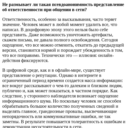
Не размывает ли такая псевдоанонимность представление
об ответственности при общении в сети?
Ответственность, особенно за высказывания, часто теряет
значение. Человек может в любой момент удалить все, что
написал. В доцифровую эпоху этого нельзя было себе
представить. Даже возможность уничтожить артефакты,
скажем письма, не давала полного освобождения. Сегодня
ощущение, что все можно отменить, откатить до предыдущей
версии, становится нормой и порождает убежденность в том,
что все поправимо. Технически это — иллюзия: онлайн-
действия фиксируются.
В цифровой среде, как и в офлайн-мире, существует
представление о репутации. Однако в интернете в
ограниченный период времени создается масса информации:
все вокруг рассказывают о чем-то далеким и близким людям,
публично и, как может показаться, в частном порядке. Как
следствие, у стороннего наблюдателя возникает ощущение
информационного шума. Но поскольку человек не способен
обрабатывать большое количество полученных сведений и
выделять главное, грандиозные провалы, высвечивающие
непорядочность или коммуникативные ошибки, не так
заметны. В результате повышается толерантность к ошибкам и
демонстрации несостоятельности в сети.