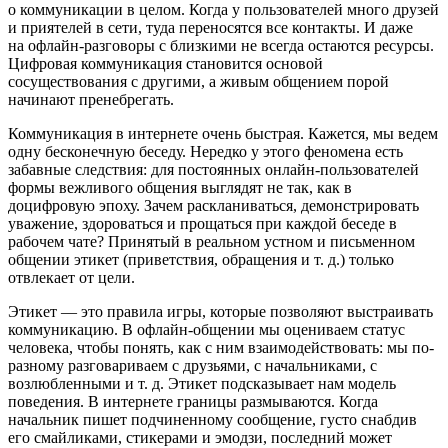
о коммуникации в целом. Когда у пользователей много друзей
и приятелей в сети, туда переносятся все контакты. И даже
на офлайн-разговоры с близкими не всегда остаются ресурсы.
Цифровая коммуникация становится основой
сосуществования с другими, а живым общением порой
начинают пренебрегать.
Коммуникация в интернете очень быстрая. Кажется, мы ведем
одну бесконечную беседу. Нередко у этого феномена есть
забавные следствия: для постоянных онлайн-пользователей
формы вежливого общения выглядят не так, как в
доцифровую эпоху. Зачем раскланиваться, демонстрировать
уважение, здороваться и прощаться при каждой беседе в
рабочем чате? Принятый в реальном устном и письменном
общении этикет (приветствия, обращения и т. д.) только
отвлекает от цели.
Этикет — это правила игры, которые позволяют выстраивать
коммуникацию. В офлайн-общении мы оцениваем статус
человека, чтобы понять, как с ним взаимодействовать: мы по-
разному разговариваем с друзьями, с начальниками, с
возлюбленными и т. д. Этикет подсказывает нам модель
поведения. В интернете границы размываются. Когда
начальник пишет подчиненному сообщение, густо снабдив
его смайликами, стикерами и эмодзи, последний может