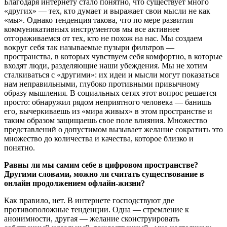
Благодаря интернету стало понятно, что существует много
«других» — тех, кто думает и выражает свои мысли не как
«мы». Однако тенденция такова, что по мере развития
коммуникативных инструментов мы все активнее
отгораживаемся от тех, кто не похож на нас. Мы создаем
вокруг себя так называемые пузыри фильтров —
пространства, в которых чувствуем себя комфортно, в которые
входят люди, разделяющие наши убеждения. Мы не хотим
сталкиваться с «другими»: их идеи и мысли могут показаться
нам неправильными, глубоко противными привычному
образу мышления. В социальных сетях этот вопрос решается
просто: обнаружил рядом неприятного человека — банишь
его, вычеркиваешь из «мира живых» в этом пространстве и
таким образом защищаешь свое поле влияния. Множество
представлений о допустимом вызывает желание сократить это
множество до количества и качества, которое близко и
понятно.
Равны ли мы самим себе в цифровом пространстве?
Другими словами, можно ли считать существование в
онлайн продолжением офлайн-жизни?
Как правило, нет. В интернете господствуют две
противоположные тенденции. Одна — стремление к
анонимности, другая — желание сконструировать