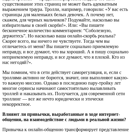
существование этих страниц не может быть адекватным
выражением траура. Тролли, например, говорили: «У вас есть
страницы для маленьких белых девочек. А почему нет,
скажем, для черных мальчиков? Подумайте, насколько вы
избирательны в своей скорби!». Или: «Вы пишете
бесконечное количество комментариев: “Соболезную,
держитесь”. Но насколько ваша онлайн-скорбь реальна?
Скорее всего, вы ничего не чувствуете. Тогда чем вы
отличаетесь от меня? Вы пишете социально приемлемую
неправду, и все думают, что вы хороший. А я пишу социально
неприемлемую неправду, и все думают, что я плохой. Кто из
нас негодяй?».
Мы помним, что в сети действует саморегуляция, и, если с
троллями активно не борются, значит, они выполняют какую-
то важную миссию. Однако в последнюю пару-тройку лет
многие сервисы начинают самостоятельно вылавливать
троллей и наказывать их. Получается, для современной сети
троллинг — все же нечто юридически и этически
некорректное.
Влияют ли привычки, выработанные в ходе интернет-
общения, на взаимодействие с людьми в реальной жизни?
Привычка к онлайн-общению трансформирует представление