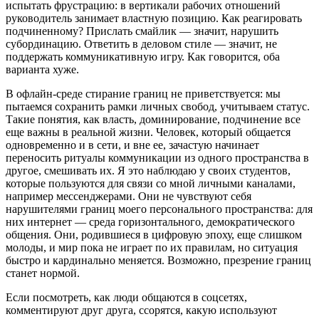
испытать фрустрацию: в вертикали рабочих отношений
руководитель занимает властную позицию. Как реагировать
подчиненному? Прислать смайлик — значит, нарушить
субординацию. Ответить в деловом стиле — значит, не
поддержать коммуникативную игру. Как говорится, оба
варианта хуже.
В офлайн-среде стирание границ не приветствуется: мы
пытаемся сохранить рамки личных свобод, учитываем статус.
Такие понятия, как власть, доминирование, подчинение все
еще важны в реальной жизни. Человек, который общается
одновременно и в сети, и вне ее, зачастую начинает
переносить ритуалы коммуникации из одного пространства в
другое, смешивать их. Я это наблюдаю у своих студентов,
которые пользуются для связи со мной личными каналами,
например мессенджерами. Они не чувствуют себя
нарушителями границ моего персонального пространства: для
них интернет — среда горизонтального, демократического
общения. Они, родившиеся в цифровую эпоху, еще слишком
молоды, и мир пока не играет по их правилам, но ситуация
быстро и кардинально меняется. Возможно, презрение границ
станет нормой.
Если посмотреть, как люди общаются в соцсетях,
комментируют друг друга, ссорятся, какую используют