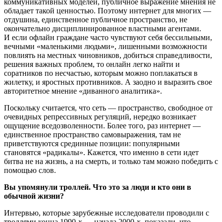
коммуникативных моделей, публичное выражение мнения не
обладает такой ценностью. Поэтому интернет для многих —
отдушина, единственное публичное пространство, не
окончательно дисциплинированное властными агентами.
И если офлайн граждане часто чувствуют себя бессильными,
вечными «маленькими людьми», лишенными возможности
повлиять на местных чиновников, добиться справедливости,
решения важных проблем, то онлайн легко найти и
соратников по несчастью, которым можно поплакаться в
жилетку, и яростных противников. А заодно и выразить свое
авторитетное мнение «диванного аналитика».
Поскольку считается, что сеть — пространство, свободное от
очевидных репрессивных регуляций, нередко возникает
ощущение вседозволенности. Более того, раз интернет —
единственное пространство самовыражения, там не
приветствуются срединные позиции: популярными
становятся «радикалы». Кажется, что именно в сети идет
битва не на жизнь, а на смерть, и только там можно победить с
помощью слов.
Вы упомянули троллей. Что это за люди и кто они в
обычной жизни?
Интервью, которые зарубежные исследователи проводили с
троллями конца 1990-х — начала 2000-х, показали, что