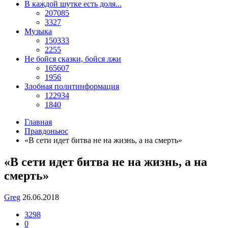
В каждой шутке есть доля...
207085
3327
Музыка
150333
2255
Не бойся сказки, бойся лжи
165607
1956
Злобная политинформация
122934
1840
Главная
Правдоньюс
«В сети идет битва не на жизнь, а на смерть»
«В сети идет битва не на жизнь, а на
смерть»
Greg
26.06.2018
3298
0