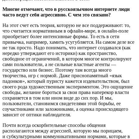
Многие отмечают, что в русскоязычном интернете люди
часто ведут себя агрессивно. С чем это связано?
На этот счет есть теория, которую не все поддерживают: то,
что считается нормативным в офлайн-мире, в онлайн-поле
приобретает более интенсивные формы. То есть в сети
привычка, например, хамить усугубляется. На самом деле все
не так просто. Надо понимать, что интернет создавался (как
нередко утверждают его историки) как пространство,
свободное от ограничений, в котором многое контролируют
сами пользователи, а не сильные властные агенты —
государство или бизнес. Поэтому там всегда много
творчества, игр с нормой. Даже приснопамятный «язык
падонков», который пуристу кажется издевательством, был
своего рода художественным экспериментом. Это ощущение
свободы, желание бороться за свои права наперекор власти
сохраняется в том или ином виде до сих пор. И мы,
пользователи, становимся свидетелями этой борьбы, ее
соучастниками или заложниками, а оценка происходящего
зависит от оптики наблюдателя.
Почти всегда оскорбительные способы общения
располагаются между агрессией, которую мы порица­ем,
и субкультурными коммуникативными нормами, которые в