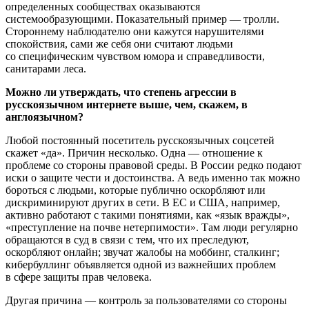
определенных сообществах оказываются
системообразующими. Показательный пример — тролли.
Стороннему наблюдателю они кажутся нарушителями
спокойствия, сами же себя они считают людьми
со специфическим чувством юмора и справедливости,
санитарами леса.
Можно ли утверждать, что степень агрессии в
русскоязычном интернете выше, чем, скажем, в
англоязычном?
Любой постоянный посетитель русскоязычных соцсетей
скажет «да». Причин несколько. Одна — отношение к
проблеме со стороны правовой среды. В России редко подают
иски о защите чести и достоинства. А ведь именно так можно
бороться с людьми, которые публично оскорбляют или
дискриминируют других в сети. В ЕС и США, например,
активно работают с такими понятиями, как «язык вражды»,
«преступление на почве нетерпимости». Там люди регулярно
обращаются в суд в связи с тем, что их преследуют,
оскорбляют онлайн; звучат жалобы на моббинг, сталкинг;
кибербуллинг объявляется одной из важнейших проблем
в сфере защиты прав человека.
Другая причина — контроль за пользователями со стороны