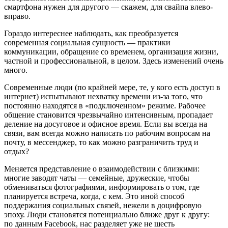
смартфона нужен для другого — скажем, для свайпа влево-
вправо.
Гораздо интереснее наблюдать, как преобразуется
современная социальная сущность — практики
коммуникации, обращение со временем, организация жизни,
частной и профессиональной, в целом. Здесь изменений очень
много.
Современные люди (по крайней мере, те, у кого есть доступ в
интернет) испытывают нехватку времени из-за того, что
постоянно находятся в «подключенном» режиме. Рабочее
общение становится чрезвычайно интенсивным, пропадает
деление на досуговое и офис­ное время. Если вы всегда на
связи, вам всегда можно написать по рабочим вопросам на
почту, в мессенджер, то как можно разграничить труд и
отдых?
Меняется представление о взаимодействии с близкими:
многие заводят чаты — семейные, дружеские, чтобы
обмениваться фотографиями, информировать о том, где
планируется встреча, когда, с кем. Это иной способ
поддержания социальных связей, нежели в доцифровую
эпоху. Люди становятся потенциально ближе друг к другу:
по дан­ным Facebook, нас разделяет уже не шесть