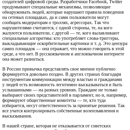
создателей цифровой среды. Разработчики Facebook, Twitter
продумывают специальные механизмы, позволяющие
обнаруживать людей, которые нарушают правила поведения
на сетевых площадках, да и сами пользователи могут
сообщать модераторам о троллях, агрессорах. Так что
нарушителями считаются, с одной стороны, те, на кого
жалуются пользователи, с другой — те, кого вылавливают
специальные алгоритмы: кто употребляет слова-триггеры,
выкладывающие оскорбительные картинки и т. д. Это цензура
самих площадок — она отражает, что можно говорить в этой
среде, а что нет. В русскоязычном и англоязычном интернете
она может разниться.
В России привычка представлять свое мнение публично
формируется довольно поздно. В других странах благодаря
инструментам коммуникации между властью и гражданами
у людей есть возможность легитимно высказываться и быть
услышанными — на разных уровнях. Граждане не только
выбирают своих представителей в парламент, но и, например,
формируют общественные комитеты — те, кто туда
избирается, несут ответственность за принятые решения. Так
все учатся контролировать собственные воле­изъявления и
высказывания.
В нашей стране, которая не отказывается от советских