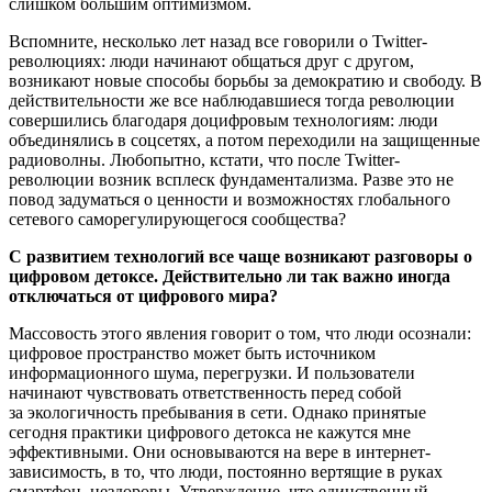
слишком большим оптимизмом.
Вспомните, несколько лет назад все говорили о Twitter-
революциях: люди начинают общаться друг с другом,
возникают новые способы борьбы за демократию и свободу. В
действительности же все наблюдавшиеся тогда революции
совершились благодаря доцифровым технологиям: люди
объединялись в соцсетях, а потом переходили на защищенные
радиоволны. Любопытно, кстати, что после Twitter-
революции возник всплеск фундаментализма. Разве это не
повод задуматься о ценности и возможностях глобального
сетевого саморегулирующегося сообщества?
С развитием технологий все чаще возникают разговоры о
цифровом детоксе. Действительно ли так важно иногда
отключаться от цифрового мира?
Массовость этого явления говорит о том, что люди осознали:
цифровое пространство может быть источником
информационного шума, перегрузки. И пользователи
начинают чувствовать ответственность перед собой
за экологичность пребывания в сети. Однако принятые
сегодня практики цифрового детокса не кажутся мне
эффективными. Они основываются на вере в интернет-
зависимость, в то, что люди, постоянно вертящие в руках
смартфон, нездоровы. Утверждение, что единственный