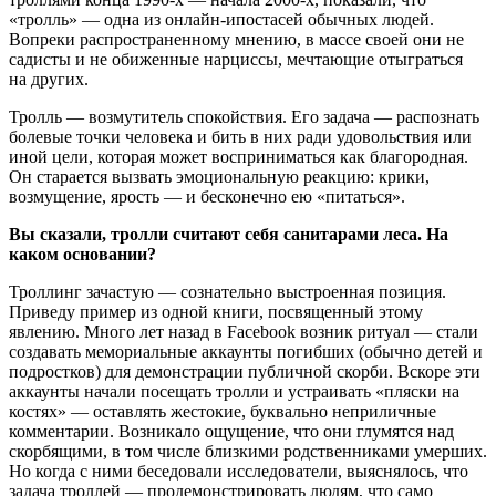
«тролль» — одна из онлайн-ипостасей обычных людей.
Вопреки распространенному мнению, в массе своей они не
садисты и не обиженные нарциссы, мечтающие отыграться
на других.
Тролль — возмутитель спокойствия. Его задача — распознать
болевые точки человека и бить в них ради удовольствия или
иной цели, которая может восприниматься как благородная.
Он старается вызвать эмоциональную реакцию: крики,
возмущение, ярость — и бесконечно ею «питаться».
Вы сказали, тролли считают себя санитарами леса. На
каком основании?
Троллинг зачастую — сознательно выстроенная позиция.
Приведу пример из одной книги, посвященный этому
явлению. Много лет назад в Facebook возник ритуал — стали
создавать мемориальные аккаунты погибших (обычно детей и
подростков) для демонстрации публичной скорби. Вскоре эти
аккаунты начали посещать тролли и устраивать «пляски на
костях» — оставлять жестокие, буквально неприличные
комментарии. Возникало ощущение, что они глумятся над
скорбящими, в том числе близкими родственниками умерших.
Но когда с ними беседовали исследователи, выяснялось, что
задача троллей — продемонстрировать людям, что само