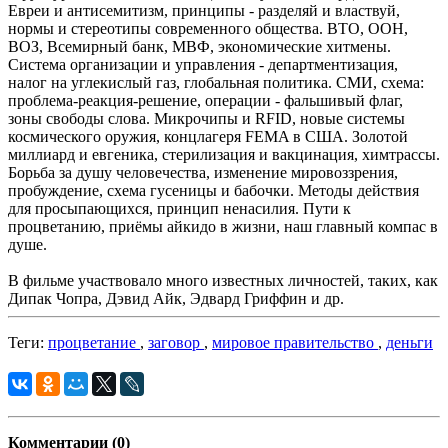
Евреи и антисемитизм, принципы - разделяй и властвуй,
нормы и стереотипы современного общества. ВТО, ООН,
ВОЗ, Всемирный банк, МВФ, экономические хитмены.
Система организации и управления - департментизация,
налог на углекислый газ, глобальная политика. СМИ, схема:
проблема-реакция-решение, операции - фальшивый флаг,
зоны свободы слова. Микрочипы и RFID, новые системы
космического оружия, концлагеря FEMA в США. Золотой
миллиард и евгеника, стерилизация и вакцинация, химтрассы.
Борьба за душу человечества, изменение мировоззрения,
пробуждение, схема гусеницы и бабочки. Методы действия
для просыпающихся, принцип ненасилия. Пути к
процветанию, приёмы айкидо в жизни, наш главный компас в
душе.
В фильме участвовало много известных личностей, таких, как
Дипак Чопра, Дэвид Айк, Эдвард Гриффин и др.
Теги:
процветание
,
заговор
,
мировое правительство
,
деньги
Комментарии (0)