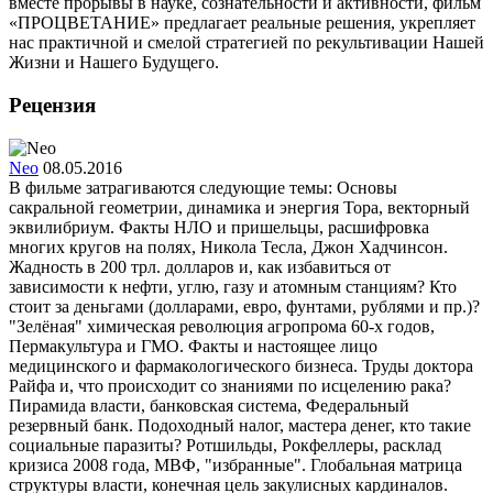
вместе прорывы в науке, сознательности и активности, фильм
«ПРОЦВЕТАНИЕ» предлагает реальные решения, укрепляет
нас практичной и смелой стратегией по рекультивации Нашей
Жизни и Нашего Будущего.
Рецензия
Neo
08.05.2016
В фильме затрагиваются следующие темы: Основы
сакральной геометрии, динамика и энергия Тора, векторный
эквилибриум. Факты НЛО и пришельцы, расшифровка
многих кругов на полях, Никола Тесла, Джон Хадчинсон.
Жадность в 200 трл. долларов и, как избавиться от
зависимости к нефти, углю, газу и атомным станциям? Кто
стоит за деньгами (долларами, евро, фунтами, рублями и пр.)?
"Зелёная" химическая революция агропрома 60-х годов,
Пермакультура и ГМО. Факты и настоящее лицо
медицинского и фармакологического бизнеса. Труды доктора
Райфа и, что происходит со знаниями по исцелению рака?
Пирамида власти, банковская система, Федеральный
резервный банк. Подоходный налог, мастера денег, кто такие
социальные паразиты? Ротшильды, Рокфеллеры, расклад
кризиса 2008 года, МВФ, "избранные". Глобальная матрица
структуры власти, конечная цель закулисных кардиналов.