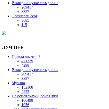
В каждой шутке есть доля...
209417
3327
Осознавай себя
3685
115
ЛУЧШЕЕ
Правда ли, что..?
471729
4298
В каждой шутке есть доля...
209417
3327
Музыка
152168
2255
Не бойся сказки, бойся лжи
166498
1956