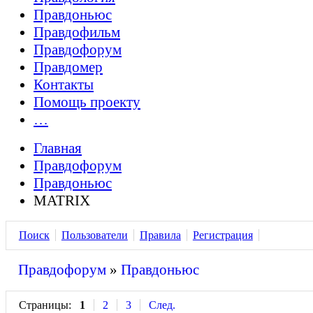
Правдоньюс
Правдофильм
Правдофорум
Правдомер
Контакты
Помощь проекту
…
Главная
Правдофорум
Правдоньюс
MATRIX
Поиск
Пользователи
Правила
Регистрация
Правдофорум
»
Правдоньюс
Страницы:
1
2
3
След.