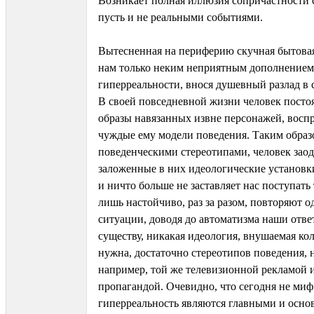
Возникает полная иллюзия сопричастности 
пусть и не реальными событиями.
Вытесненная на периферию скучная бытовая
нам только неким неприятным дополнением
гиперреальности, внося душевный разлад в
В своей повседневной жизни человек посто
образы навязанных извне персонажей, восп
чуждые ему модели поведения. Таким образо
поведенческими стереотипами, человек зао
заложенные в них идеологические установ
и ничто больше не заставляет нас поступать 
лишь настойчиво, раз за разом, повторяют 
ситуации, доводя до автоматизма наши отве
существу, никакая идеология, внушаемая кол
нужна, достаточно стереотипов поведения, 
например, той же телевизионной рекламой
пропагандой. Очевидно, что сегодня не миф 
гиперреальность являются главными и осн