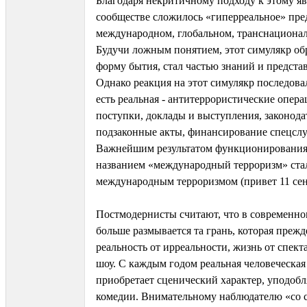
Благодаря некритичному подходу к этому я
сообществе сложилось «гиперреальное» пре
международном, глобальном, транснационал
Будучи ложным понятием, этот симулякр об
форму бытия, стал частью знаний и предста
Однако реакция на этот симулякр последовал
есть реальная - антитеррористические опер
поступки, доклады и выступления, законода
подзаконные акты, финансирование спецслу
Важнейшим результатом функционирования
названием «международный терроризм» стал
международным терроризмом (привет 11 сент
Постмодернисты считают, что в современно
больше размывается та грань, которая прежд
реальность от ирреальности, жизнь от спект
шоу. С каждым годом реальная человеческая
приобретает сценический характер, уподобл
комедии. Внимательному наблюдателю «со 