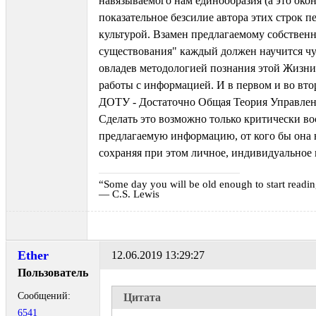
навязываемого нам единообразия (а это око
показательное безсилие автора этих строк п
культурой. Взамен предлагаемому собствен
существования" каждый должен научится чу
овладев методологией познания этой Жизни
работы с информацией. И в первом и во вт
ДОТУ - Достаточно Общая Теория Управлен
Сделать это возможно только критически в
предлагаемую информацию, от кого бы она 
сохраняя при этом личное, индивидуальное
“Some day you will be old enough to start reading
― C.S. Lewis
Ether
12.06.2019 13:29:27
Пользователь
Сообщений:
Цитата
6541