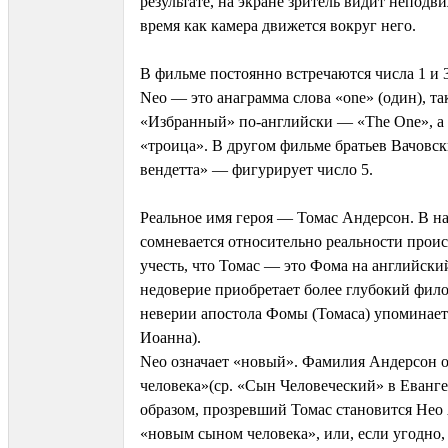
результате, на экране зритель видит неподв
время как камера движется вокруг него.
В фильме постоянно встречаются числа 1 и 3
Neo — это анаграмма слова «one» (один), т
«Избранный» по-английски — «The One», а T
«троица». В другом фильме братьев Вачовс
вендетта» — фигурирует число 5.
Реальное имя героя — Томас Андерсон. В н
сомневается относительно реальности прои
учесть, что Томас — это Фома на английский
недоверие приобретает более глубокий фил
неверии апостола Фомы (Томаса) упоминает
Иоанна).
Neo означает «новый». Фамилия Андерсон о
человека»(ср. «Сын Человеческий» в Еванг
образом, прозревший Томас становится Не
«новым сыном человека», или, если угодн