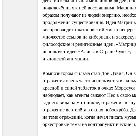
действительность для миллионов людей, на
подключённых к ней восставшими Машинам
образом получают из людей энергию, необх
продолжения существования. Идея Матриц
воспроизводит платоновский миф о пещере
множество ссылок на киберпанк и хакерскую
философские и религиозные идеи. «Матрица
использует идеи «Алисы в Стране Чудес», г
и японской анимации.
Композитором фильма стал Дон Дэвис. Он з
отражения очень часто используется в филь
красной и синей таблеток в очках Морфеуса
наблюдает, как агенты сажают Нео в свою м
заднего вида на мотоцикле; отражения в гн
отражение вертолёта в окнах небоскрёба. Д
на теме отражений, когда начал писать музы
оркестровые темы на контрапунктические и