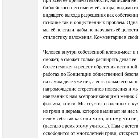
при всей её примечательности, написана не
библейского пессимизм её автора, видимо и
видящего выхода разрешения как собственн
психике так и общественных проблем. Одна
мы её не стали, дабы не нарушать её целост
стилистику изложения. Комментарии в скобк
Человек внутри собственной клетки-мозг и 
сможет, а сможет только расширять делая ее
более (сможет и рецепт обретения истинной
работах по Концепции общественной безопас
на самом деле уже нет, а есть только его коп
нагромождение стереотипов поведения и м
навязанных нам всепроникающими медиа: 
фильмы, книги. Мы сгусток сваленных в к
из грязи и дерьма, которое выливает на нас 
ведем себя так как они хотят, потому, что н
(настало время этому учится...). Нам с детст
освободится от многолетней грязи, отскрести