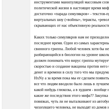
инструментами манипуляций массовым созн
политической жизни в настоящее время миф
достаточно «парада симулякров» - текстов-п
виртуальных шоу («войны», теракты, «рево
скрывающих от нас объективную реальность
Каких только симулякров нам не приходилос
последнее время. Один из самых характерн
свинного гриппа. Любой человек хотя бы н
разбирающийся в биологии на уровне школ
должен понимать что вирус гриппа мутируе
скоростью и создание вакцины против него 
денег и времени в силу того что мы придум
HхNy а за время пока мы ее сделаем появить
все что людям вводили было лишь в лучшем
какой нибудь глюкозы, а в худшем - вообще 
какие же последствия этого мифа?? Закупка 
повязках, чуть ли не выталкивают из автобу
чихнувшего человека, не выходят из домов и