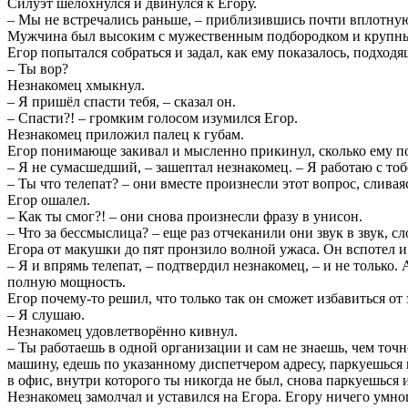
Силуэт шелохнулся и двинулся к Егору.
– Мы не встречались раньше, – приблизившись почти вплотную,
Мужчина был высоким с мужественным подбородком и крупн
Егор попытался собраться и задал, как ему показалось, подходя
– Ты вор?
Незнакомец хмыкнул.
– Я пришёл спасти тебя, – сказал он.
– Спасти?! – громким голосом изумился Егор.
Незнакомец приложил палец к губам.
Егор понимающе закивал и мысленно прикинул, сколько ему п
– Я не сумасшедший, – зашептал незнакомец. – Я работаю с тоб
– Ты что телепат? – они вместе произнесли этот вопрос, сливая
Егор ошалел.
– Как ты смог?! – они снова произнесли фразу в унисон.
– Что за бессмыслица? – еще раз отчеканили они звук в звук, сл
Егора от макушки до пят пронзило волной ужаса. Он вспотел и 
– Я и впрямь телепат, – подтвердил незнакомец, – и не только
полную мощность.
Егор почему-то решил, что только так он сможет избавиться от
– Я слушаю.
Незнакомец удовлетворённо кивнул.
– Ты работаешь в одной организации и сам не знаешь, чем точ
машину, едешь по указанному диспетчером адресу, паркуешься 
в офис, внутри которого ты никогда не был, снова паркуешься
Незнакомец замолчал и уставился на Егора. Егору ничего умног