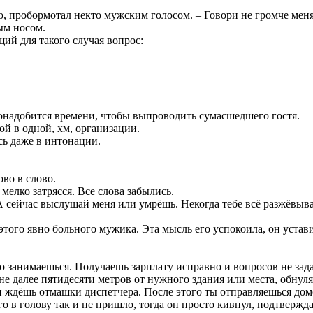
 пробормотал некто мужским голосом. – Говори не громче меня,
ым носом.
щий для такого случая вопрос:
онадобится времени, чтобы выпроводить сумасшедшего гостя.
ой в одной, хм, организации.
сь даже в интонации.
ово в слово.
мелко затрясся. Все слова забылись.
. А сейчас выслушай меня или умрёшь. Некогда тебе всё разжёвыв
 этого явно больного мужика. Эта мысль его успокоила, он уста
но занимаешься. Получаешь зарплату исправно и вопросов не зад
не далее пятидесяти метров от нужного здания или места, обну
 и ждёшь отмашки диспетчера. После этого ты отправляешься дом
о в голову так и не пришло, тогда он просто кивнул, подтвержда