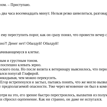
оном. – Приступаю.
 два часа восемнадцать минут. Нельзя резко шевелиться, разгова
му переступить порог, как он сразу понял, что провести вечер с
но?! Денег нет! Обалдуй! Обалдуй!
скачивающемуся в клетке.
нным и грустным тоном.
 поспешно клевать зерно.
енского пола. Но после визита к ветеринару выяснилось, что пе
тался попугай Глафирой.
рикидывая, чем можно перекусить.
гор встрепенулся и застыл, пытаясь понять, что же могло вызват
 предполагаемой опасности. Уже через мгновение он был в комн
тря на это, его зрение быстро перестроилось, выхватив из полу
ли сбросил оцепенение. Как ни странно, он даже не испугался.