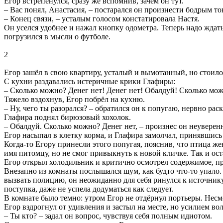
Егор встрепенулся, сразу же вспомнив, зачем он тут.
– Вас понял, Анастасия, – постарался он произнести бодрым т
– Конец связи, – усталым голосом констатировала Настя.
Он уселся удобнее и нажал кнопку одометра. Теперь надо ждать
погрузился в мысли о футболе.
2
Егор зашёл в свою квартиру, усталый и вымотанный, но стоило е
С кухни раздавались истеричные крики Глафиры:
– Сколько можно? Денег нет! Денег нет! Обалдуй! Сколько мож
Тяжело вздохнув, Егор побрёл на кухню.
– Ну, чего ты разорался? – обратился он к попугаю, нервно ра
Глафира поднял бирюзовый хохолок.
– Обалдуй. Сколько можно? Денег нет, – произнес он неувере
Егор насыпал в клетку корма, и Глафира замолчал, принявшись
Когда-то Егору принесли этого попугая, пояснив, что птица ж
имя питомцу, но не смог привыкнуть к новой кличке. Так и ос
Егор открыл холодильник и критично осмотрел содержимое, п
Внезапно из комнаты послышался шум, как будто что-то упало. Е
вызвать полицию, он неожиданно для себя ринулся к источнику
поступка, даже не успела додуматься как следует.
В комнате было темно: утром Егор не отдёрнул портьеры. Несмо
Егор вздрогнул от удивления и застыл на месте, но усилием во
– Ты кто? – задал он вопрос, чувствуя себя полным идиотом.