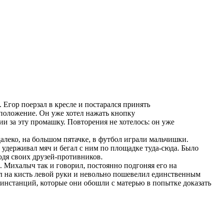
 Егор поерзал в кресле и постарался принять
 положение. Он уже хотел нажать кнопку
ии за эту промашку. Повторения не хотелось: он уже
алеко, на большом пятачке, в футбол играли мальчишки.
 удерживал мяч и бегал с ним по площадке туда-сюда. Было
одя своих друзей-противников.
 Михалыч так и говорил, постоянно подгоняя его на
ел на кисть левой руки и невольно пошевелил единственным
инстанций, которые они обошли с матерью в попытке доказать