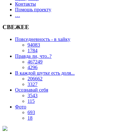
Контакты
Помощь проекту
…
СВЕЖЕЕ
Повседневность - в хайку
94083
1784
Правда ли, что..?
467249
4296
В каждой шутке есть доля...
206662
3327
Осознавай себя
3543
115
Фото
693
18