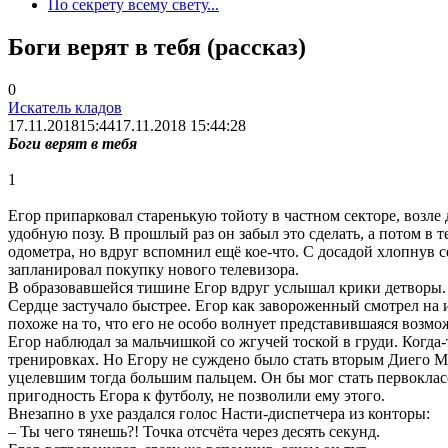
По секрету всему свету...
Боги верят в тебя (рассказ)
0
Искатель кладов
17.11.2018
15:44
17.11.2018 15:44:28
Боги верят в тебя
1
Егор припарковал старенькую тойоту в частном секторе, возле 
удобную позу. В прошлый раз он забыл это сделать, а потом в
одометра, но вдруг вспомнил ещё кое-что. С досадой хлопнув с
запланировал покупку нового телевизора.
В образовавшейся тишине Егор вдруг услышал крики детворы. О
Сердце застучало быстрее. Егор как завороженный смотрел на 
похоже на то, что его не особо волнует представившаяся возмо
Егор наблюдал за мальчишкой со жгучей тоской в груди. Когд
тренировках. Но Егору не суждено было стать вторым Диего М
уцелевшим тогда большим пальцем. Он бы мог стать первоклас
пригодность Егора к футболу, не позволили ему этого.
Внезапно в ухе раздался голос Насти-диспетчера из конторы:
– Ты чего тянешь?! Точка отсчёта через десять секунд.