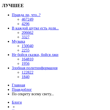
ЛУЧШЕЕ
Правда ли, что..?
467249
4296
В каждой шутке есть доля...
206662
3327
Музыка
150040
2255
Не бойся сказки, бойся лжи
164810
1956
Злобная политинформация
122822
1840
Главная
Правдоблог
По секрету всему свету...
Блоги
»