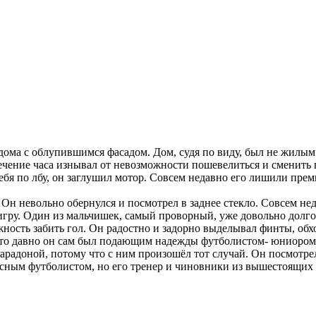
дома с облупившимся фасадом. Дом, судя по виду, был не жилым.
 течение часа изнывал от невозможности пошевелиться и сменить
ебя по лбу, он заглушил мотор. Совсем недавно его лишили прем
н невольно обернулся и посмотрел в заднее стекло. Совсем нед
игру. Один из мальчишек, самый проворный, уже довольно долго
жность забить гол. Он радостно и задорно выделывал финты, обх
а-то давно он сам был подающим надежды футболистом- юниором.
арадоной, потому что с ним произошёл тот случай. Он посмотр
сным футболистом, но его тренер и чиновники из вышестоящих 