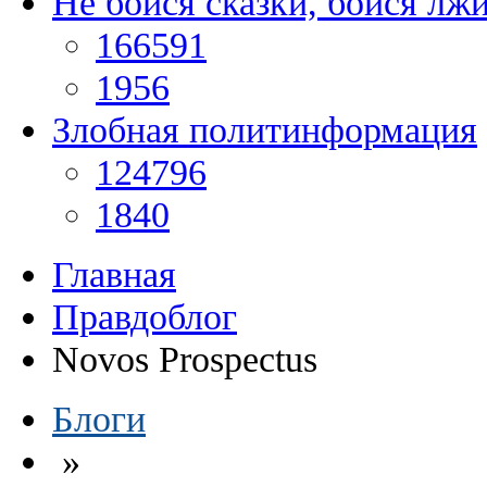
Не бойся сказки, бойся лж
166591
1956
Злобная политинформация
124796
1840
Главная
Правдоблог
Novos Prospectus
Блоги
»