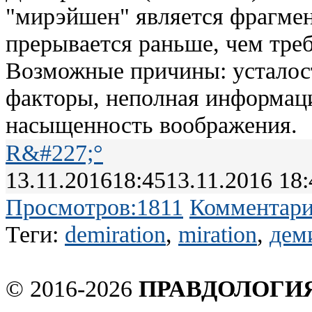
"мирэйшен" является фрагме
прерывается раньше, чем треб
Возможные причины: усталос
факторы, неполная информаци
насыщенность воображения.
R&#227;°
13.11.2016
18:45
13.11.2016 18:
Просмотров:
1811
Комментари
Теги:
demiration
,
miration
,
дем
© 2016-2026
ПРАВДОЛОГИ