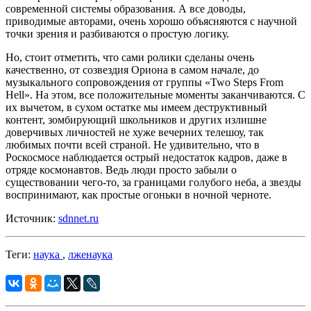
современной системы образования. А все доводы,
приводимые авторами, очень хорошо объясняются с научной
точки зрения и разбиваются о простую логику.
Но, стоит отметить, что сами ролики сделаны очень
качественно, от созвездия Ориона в самом начале, до
музыкального сопровождения от группы «Two Steps From
Hell». На этом, все положительные моменты заканчиваются. С
их вычетом, в сухом остатке мы имеем деструктивный
контент, зомбирующий школьников и других излишне
доверчивых личностей не хуже вечерних телешоу, так
любимых почти всей страной. Не удивительно, что в
Роскосмосе наблюдается острый недостаток кадров, даже в
отряде космонавтов. Ведь люди просто забыли о
существовании чего-то, за границами голубого неба, а звезды
воспринимают, как простые огоньки в ночной черноте.
Источник:
sdnnet.ru
Теги:
наука
,
лженаука