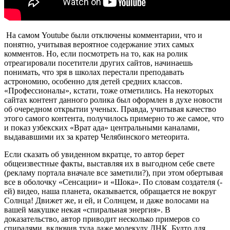
На самом Youtube были отключены комментарии, что и
понятно, учитывая вероятное содержание этих самых
комментов. Но, если посмотреть на то, как на ролик
отреагировали посетители других сайтов, начинаешь
понимать, что зря в школах перестали преподавать
астрономию, особенно для детей средних классов.
«Профессионалы», кстати, тоже отметились. На некоторых
сайтах контент данного ролика был оформлен в духе новости
об очередном открытии ученых. Правда, учитывая качество
этого самого контента, получилось примерно то же самое, что
и показ узбекских «Врат ада» центральными каналами,
выдававшими их за кратер Челябинского метеорита.
Если сказать об увиденном вкратце, то автор берет
общеизвестные факты, выставляя их в выгодном себе свете
(рекламу портала вначале все заметили?), при этом обертывая
все в оболочку «Сенсации» и «Шока». По словам создателя (-
ей) видео, наша планета, оказывается, обращается не вокруг
Солнца! Движет же, и ей, и Солнцем, и даже волосами на
вашей макушке некая «спиральная энергия». В
доказательство, автор приводит несколько примеров со
спиралями, включив туда даже молекулу ДНК. Будто для