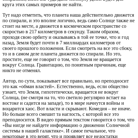
круга этих самых примеров не найти.
Тут надо отметить, что планета наша действительно движется
по спирали, и это вполне логично, ведь само Солнце также не
стоит на месте, а движется в космическом пространстве со
скоростью в 217 километров в секунду. Таким образом,
проходя свою орбиту и оказываясь в той ее точке, что и год
назад, Земля будет почти в 7 миллиардах километров от
своего прошлого положения. Если смотреть на все это сбоку,
то и в самом деле планета движется по спирали. Но это,
простите, еще не говорит о том, что Земля не вращается
вокруг Солнца. Гравитацию, по понятным причинам, еще
никто не отменял.
Автор, по сути, показывает все правильно, но преподносит
это как «обман властей». Естественно, ведь, если общество
узнает, что Земля, гипотетически, вращается не вокруг
Солнца, (не смотря на то, что светило регулярно встает на
востоке и садится на западе), то в мире начнутся войны и
воцарится хаос. Вот власти и скрывают. Комедия – не иначе.
Но больше всего смешит та наглость, с которой все это
преподносится. В видео прямым текстом говорится о том, что
«Вы нигде не найдете информацию о движении Солнечной
системы в нашей галактике». И самое печальное, что
некоторые в это верят, что и проявляет все недостатки