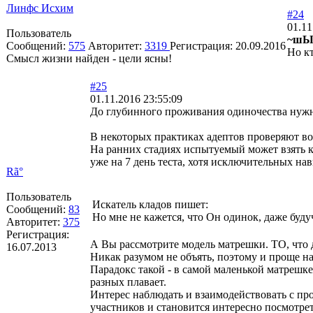
Линфс Исхим
#24
01.11
Пользователь
~шЫ
Сообщений:
575
Авторитет:
3319
Регистрация:
20.09.2016
Но кт
Смысл жизни найден - цели ясны!
#25
01.11.2016 23:55:09
До глубинного проживания одиночества нуж
В некоторых практиках адептов проверяют воз
На ранних стадиях испытуемый может взять к
уже на 7 день теста, хотя исключительных на
Rã°
Пользователь
Искатель кладов пишет:
Сообщений:
83
Но мне не кажется, что Он одинок, даже будуч
Авторитет:
375
Регистрация:
А Вы рассмотрите модель матрешки. ТО, что дл
16.07.2013
Никак разумом не объять, поэтому и проще назв
Парадокс такой - в самой маленькой матрешк
разных плавает.
Интерес наблюдать и взаимодействовать с про
участников и становится интересно посмотре