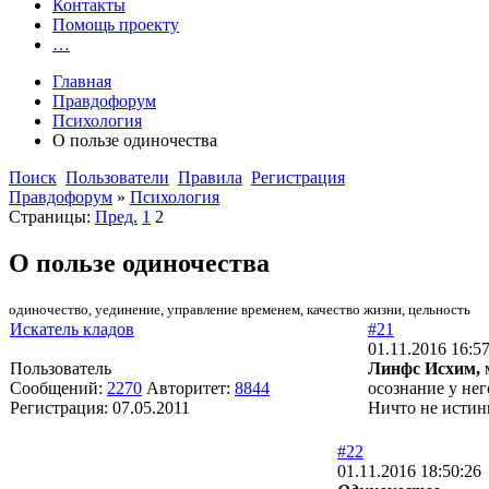
Контакты
Помощь проекту
…
Главная
Правдофорум
Психология
О пользе одиночества
Поиск
Пользователи
Правила
Регистрация
Правдофорум
»
Психология
Страницы:
Пред.
1
2
О пользе одиночества
одиночество, уединение, управление временем, качество жизни, цельность
Искатель кладов
#21
01.11.2016 16:5
Пользователь
Линфс Исхим,
м
Сообщений:
2270
Авторитет:
8844
осознание у нег
Регистрация:
07.05.2011
Ничто не истин
#22
01.11.2016 18:50:26