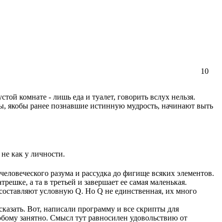
10
той комнате - лишь еда и туалет, говорить вслух нельзя.
ны, якобы ранее познавшие истинную мудрость, начинают выть
 не как у личности.
я человеческого разума и рассудка до фигище всяких элементов.
трешке, а та в третьей и завершает ее самая маленькая.
 составляют условную Q. Но Q не единственная, их много
казать. Вот, написали программу и все скрипты для
бому занятно. Смысл тут равносилен удовольствию от