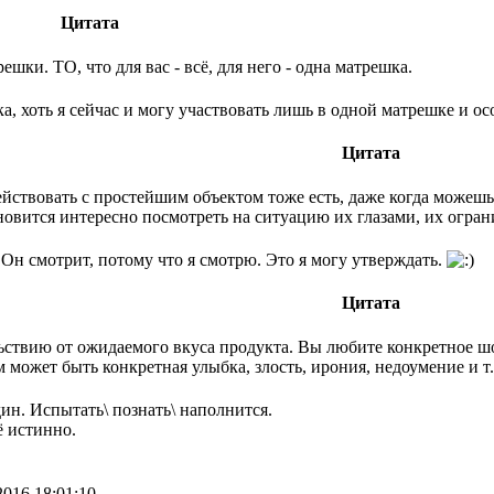
Цитата
шки. ТО, что для вас - всё, для него - одна матрешка.
, хоть я сейчас и могу участвовать лишь в одной матрешке и ос
Цитата
йствовать с простейшим объектом тоже есть, даже когда можешь 
ановится интересно посмотреть на ситуацию их глазами, их огр
 Он смотрит, потому что я смотрю. Это я могу утверждать.
Цитата
ствию от ожидаемого вкуса продукта. Вы любите конкретное шо
может быть конкретная улыбка, злость, ирония, недоумение и т.
дин. Испытать\ познать\ наполнится.
ё истинно.
2016 18:01:10