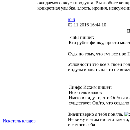
ожидаемого вкуса продукта. Вы любите конкр
конкретная улыбка, злость, ирония, недоумение
#26
02.11.2016 16:44:10
Ц
~шЫ пишет:
Кто рубит фишку, просто молч
Судя по тому, что тут все про
Условности это все в твоей го
индульгировать на это не вижу
Линфс Исхим пишет:
Искатель кладов
Имею в виду то, что Он/о сам 
существует Он/то, что создало
Значит,верно я тебя поняла.
Не вижу в этом ничего такого,
Искатель кладов
и самого себя.