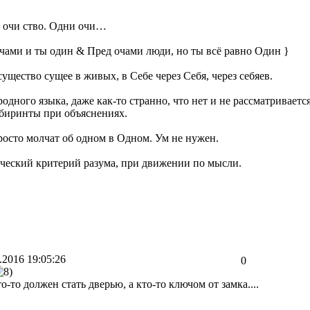
н очи ство. Одни очи…
очами и ты один & Пред очами люди, но ты всё равно Один }
щество сущее в живых, в Себе через Себя, через себяев.
родного языка, даже как-то странно, что нет и не рассматривае
биринты при объяснениях.
росто молчат об одном в Одном. Ум не нужен.
нческий критерий разума, при движении по мысли.
.2016 19:05:26
0
о-то должен стать дверью, а кто-то ключом от замка....