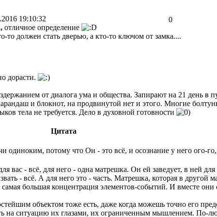
.2016 19:10:32
0
,
отличное определение
о-то должен стать дверью, а кто-то ключом от замка....
но дорасти.
держанием от диалога ума и общества. Запирают на 21 день в пус
арандаш и блокнот, на продвинутой нет и этого. Многие болту
выков тела не требуется. Дело в духовной готовности
Цитата
и одиноким, потому что Он - это всё, и осознание у него ого-го,
я вас - всё, для него - одна матрешка. Он ей заведует, в ней дл
ать - всё. А для него это - часть. Матрешка, которая в другой ма
е самая большая концентрация элементов-событий. И вместе они
стейшим объектом тоже есть, даже когда можешь точно его предс
ть на ситуацию их глазами, их ограниченным мышлением. По-лю