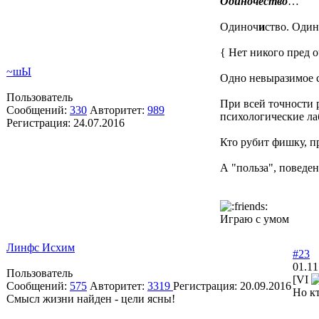
Одиночество
…
Одиноч
и
ство. Оди
{ Нет никого пред 
~шЫ
Одно невыразимое су
Пользователь
При всей точности 
Сообщений:
330
Авторитет:
989
психологические ла
Регистрация:
24.07.2016
Кто рубит фишку, п
А "польза", поведе
Играю с умом
Линфс Исхим
#23
01.11
Пользователь
[VI
Сообщений:
575
Авторитет:
3319
Регистрация:
20.09.2016
Но кт
Смысл жизни найден - цели ясны!