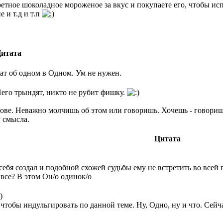
етное шоколадное мороженое за вкус и покупаете его, чтобы и
 и т.д и т.п
итата
ат об одном в Одном. Ум не нужен.
 Него трындят, никто не рубит фишку.
лове. Неважно молчишь об этом или говоришь. Хочешь - говоришь
 смысла.
Цитата
себя создал и подобной схожей судьбы ему не встретить во всей 
 все? В этом Он/о одинок/о
 чтобы индульгировать по данной теме. Ну, Одно, ну и что. Сейч