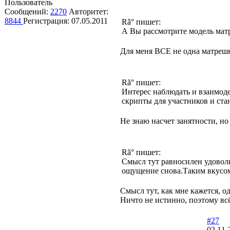
Пользователь
Сообщений:
2270
Авторитет:
8844
Регистрация:
07.05.2011
Rã° пишет:
А Вы рассмотрите модель матре
Для меня ВСЕ не одна матрешка
Rã° пишет:
Интерес наблюдать и взаимоде
скрипты для участников и ст
Не знаю насчет занятности, но
Rã° пишет:
Смысл тут равносилен удоволь
ощущение снова.Таким вкусом 
Смысл тут, как мне кажется, о
Ничто не истинно, поэтому вс
#27
02.11.