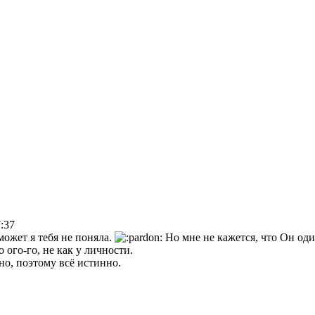
7:37
ожет я тебя не поняла.
Но мне не кажется, что Он оди
о ого-го, не как у личности.
но, поэтому всё истинно.