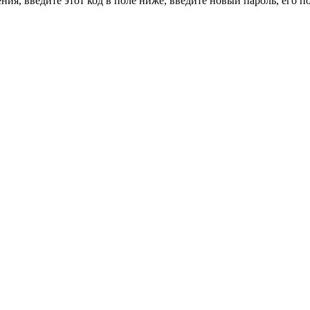
ия, введите этот код в поле ниже, введите новый пароль, его 