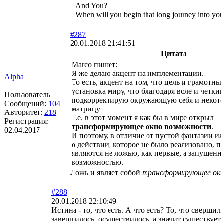
And You?
When will you begin that long journey into yo
#287
20.01.2018 21:41:51
Цитата
Marco пишет:
Я же делаю акцент на имплементации.
Alpha
То есть, акцент на том, что цель и грамотн
установка миру, что благодаря воле и четк
Пользователь
подкорректирую окружающую себя и неко
Сообщений:
104
матрицу.
Авторитет:
218
Т.е. в этот момент я как бы в мире открыл
Регистрация:
трансформирующее окно возможности
.
02.04.2017
И поэтому, в отличие от пустой фантазии
о действии, которое не было реализовано, п
являются не ложью, как первые, а запущен
возможностью.
Ложь и являет собой
трансформирующее ок
#288
20.01.2018 22:10:49
Истина - то, что есть. А что есть? То, что свершил
завершилось, осуществилось, а значит существует,