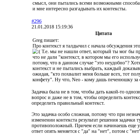
смысл, они пытались всеми возможными способа
и мне интересно разгадывать их контексты.
#296
21.01.2018 15:19:36
Цитата
Greg пишет:
Про контекст я талдычил с начала обсуждения эт
Т.е. мы не нашли ответ, который ты мог бы п
что не дали "контекст, в котором мы его использу
потому, что в данном случае "это неудобно"? Хотя
контекст и не пытались выбрать, каждый доказыва
ожидая, "кто похвалит меня больше всех, тот по
конфету". Ну что, Neo - кому дашь печенюшку за
Задачка была не в том, чтобы дать какой-то одноз
вопрос и даже не в том, чтобы определить контекст
определить правильный контекст.
Это задачка особо сложная, потому что при незна
изменении контекста результат решения задачки т
противоположный. Причем если начинаешь еще ут
ответ опять меняется с "да" на "нет", потом с "нет"