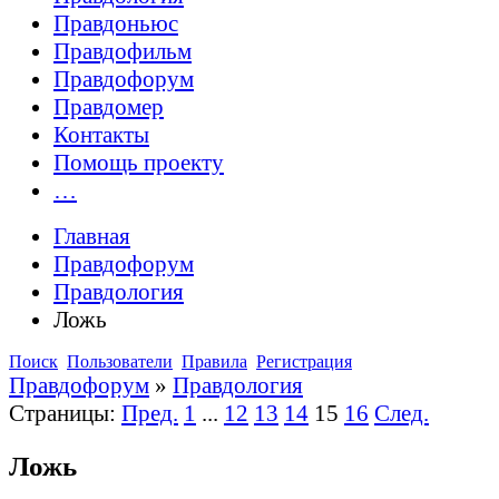
Правдоньюс
Правдофильм
Правдофорум
Правдомер
Контакты
Помощь проекту
…
Главная
Правдофорум
Правдология
Ложь
Поиск
Пользователи
Правила
Регистрация
Правдофорум
»
Правдология
Страницы:
Пред.
1
...
12
13
14
15
16
След.
Ложь