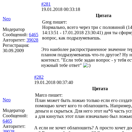
#281
19.01.2018 00:33:18
Цитата
Neo
Greg пишет:
Нормально, всего через три с половиной (14
Модератор
14:13:51 - 17.01.2018 23:30:41) дня ты сфор
Сообщений:
6465
вопрос, как подразумеваешь.
Авторитет:
39028
Регистрация:
Это наиболее распространенное значение те
30.09.2009
планом подразумеваешь что-то другое? Ну 
контекст. "Если тебе задан вопрос - у тебя е
нужный тебе ответ"
#282
19.01.2018 00:37:40
Цитата
Marco пишет:
Neo
План может быть ложью только если его создате
помощью хочет кого то облапошить. Например,
Модератор
деньги и скрыться. Для него этот на*б часть у
Сообщений:
а для кинутых этот план изначально был ложью
6465
Авторитет:
А если не хочет облапошить? А просто хочет до
39028