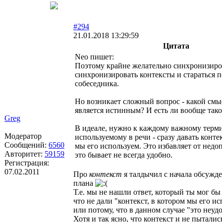
#294
21.01.2018 13:29:59
Цитата
Neo пишет:
Поэтому крайне желательно синхронизиро
синхронизировать контексты и стараться п
собеседника.
Но возникает сложный вопрос - какой смы
является истинным? И есть ли вообще так
Greg
В идеале, нужно к каждому важному терми
Модератор
используемому в речи - сразу давать конте
Сообщений:
6560
мы его используем. Это избавляет от нед
Авторитет:
59159
это бывает не всегда удобно.
Регистрация:
07.02.2011
Про
контекст
я талдычил с начала обсужде
плана
Т.е. мы не нашли ответ, который ты мог бы
что не дали "контекст, в котором мы его ис
или потому, что в данном случае "это неуд
Хотя и так ясно, что контекст и не пыталис