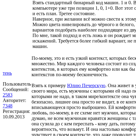
Взять стандартный бинарный код машин. 1 и 0. 
компьютере уже три позиции 1, 0, 1+0. Вот этот
и есть план. Третее состояние.
Наверное, при желании всё можно свести к этому
Можно цвета нивелировать до чёрного и белого, 
вариантов подобрать наиболее подходящее из дву
По мне, такой подход и есть ложь и он рождает 
искажений. Требуется более гибкий вариант, не 
машин.
По-моему, это и есть узкий контекст, которых бе
множество. Мир каждого человека состоит из со
контекстов, в которых ему комфортно или как бы 
тень
контекстов по-моему бесконечность.
Пользователь
Взять к примеру
Юлию Печерскую
. Она живет в 
Сообщений:
своего мира, есть мужчины с которыми ей надо пе
2583
которыми не надо, в таком мире/контексте она чу
Авторитет:
безопасно, лишнее она просто не видит, в ее кон
7348
вписывающееся просто выброшено. Ей комфортно
Регистрация:
любовь, по-моему, в ее схеме нет мужчин, которы
10.09.2013
думаю, не всем мужчинам нравятся женщины с т
она сузила до с кем переспать - кому дать, потому
вероятность, что возьмут. И она настолько комфо
чувствует в своем контексте, что даже проводит 