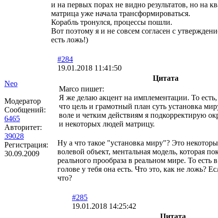
и на первых порах не видно результатов, но на к
матрица уже начала трансформироваться.
Корабль тронулся, процессы пошли.
Вот поэтому я и не совсем согласен с утверждени
есть ложь!)
#284
19.01.2018 11:41:50
Цитата
Neo
Marco пишет:
Я же делаю акцент на имплементации. То есть,
Модератор
что цель и грамотный план суть установка миру
Сообщений:
воле и четким действиям я подкорректирую о
6465
и некоторых людей матрицу.
Авторитет:
39028
Ну а что такое "установка миру"? Это некото
Регистрация:
волевой объект, ментальная модель, которая по
30.09.2009
реального прообраза в реальном мире. То есть в 
голове у тебя она есть. Что это, как не ложь? Ес
что?
#285
19.01.2018 14:25:42
Цитата