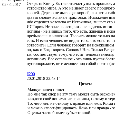
Открыть Книгу Бытия означает узнать прошлое, а
02.04.2017
устройство мира. А кто не знает своего прошлого,
корней. Дерево не имеющее корней, сохнет и гиб
давать словам вольные трактовки. Искажение язы
ибо отделяет человека от Источника, лишает его
ИСТория. Не знаешь истории - не ведаешь истин
истины - не видишь того, что есть, живешь в ис
пребываешь в иллюзии. Творить можно только на 
есть. И если человек не видит того, что есть, то 
сотворить? Если человек говорит на искаженном 
он, как и Бог, творить Словом? Нет. Только Веще
т.к. соответствует тому, что есть - вещественному
истинному. Все остальное - это лишь пустая болт
пустопорожнее, не имеющее под собой почты (ис
#290
20.01.2018 22:48:14
Цитата
Манкунианец пишет:
По мне так спор на эту тему может быть бесконе
каждого своё понимание, границы, потому и те
То, чего нет, не отношу к правде или лжи. Когда 
и можно классифицировать. Ложь или правда - э
Оценка часто бывает субъективной.