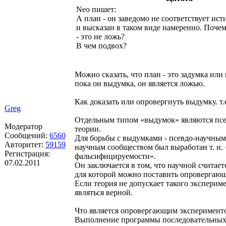
Neo пишет:
А план - он заведомо не соответствует ист
и высказан в таком виде намеренно. Почем
- это не ложь?
В чем подвох?
Можно сказать, что план - это задумка или
пока он выдумка, он является ложью.
Как доказать или опровергнуть выдумку. т.
Greg
Отдельным типом «выдумок» являются пс
Модератор
теории.
Сообщений:
6560
Для борьбы с выдумками - псевдо-научным
Авторитет:
59159
научным сообществом был выработан т. н.
Регистрация:
фальсифицируемости».
07.02.2011
Он заключается в том, что научной считаетс
для которой можно поставить опровергающ
Если теория не допускает такого экспериме
являться верной.
Что является опровергающим эксперименто
Выполнение программы последовательных