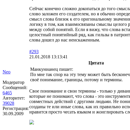
Сейчас конечно сложно докопаться до того смысл
слово заложен его создателем, но я обычно опред
смысл слова близок к его оригинальному значению
логику в том, как взаимосвязаны смыслы целого 
между собой понятий. Если я вижу, что слова вст
целостный понятийный ряд, как гильзы в патронт
слова дошел до нас неискаженным.
#293
21.01.2018 13:13:41
Цитата
Манкунианец пишет:
Neo
По мне так спор на эту тему может быть бесконе
своё понимание, границы, потому и термины.
Модератор
Сообщений:
Свое понимание и свои термины - только у дива
6465
которые не понимают, что слова - это инструмен
Авторитет:
совместных действий с другими людьми. Не пони
39028
созданы те или иные слова, как их правильно исп
Регистрация:
нравится просто чесать языком и жонглировать сл
30.09.2009