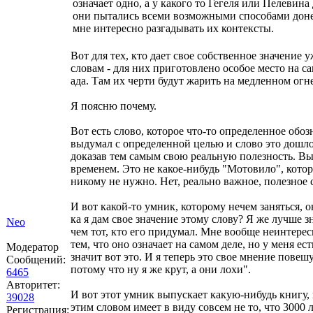
означает одно, а у какого то Гегеля или Пелевина
они пытались всеми возможными способами доне
мне интересно разгадывать их контексты.
Вот для тех, кто дает свое собственное значение
словам - для них приготовлено особое место на 
ада. Там их черти будут жарить на медленном огн
Я поясню почему.
Вот есть слово, которое что-то определенное обозн
выдумал с определенной целью и слово это дошло
доказав тем самым свою реальную полезность. В
временем. Это не какое-нибудь "Мотовило", котор
никому не нужно. Нет, реально важное, полезное 
И вот какой-то умник, которому нечем заняться, о
ка я дам свое значение этому слову? Я же лучше зн
Neo
чем тот, кто его придумал. Мне вообще неинтерес
тем, что оно означает на самом деле, но у меня ес
Модератор
значит вот это. И я теперь это свое мнение повеш
Сообщений:
потому что ну я же крут, а они лохи".
6465
Авторитет:
И вот этот умник выпускает какую-нибудь книгу, 
39028
этим словом имеет в виду совсем не то, что 3000 л
Регистрация: