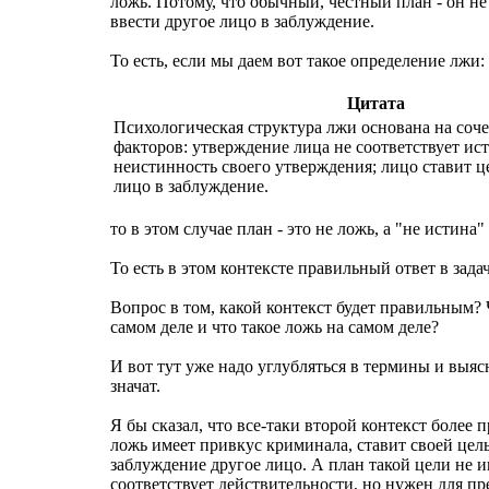
ложь. Потому, что обычный, честный план - он не
ввести другое лицо в заблуждение.
То есть, если мы даем вот такое определение лжи:
Цитата
Психологическая структура лжи основана на соч
факторов: утверждение лица не соответствует ист
неистинность своего утверждения; лицо ставит ц
лицо в заблуждение.
то в этом случае план - это не ложь, а "не истина"
То есть в этом контексте правильный ответ в задач
Вопрос в том, какой контекст будет правильным? 
самом деле и что такое ложь на самом деле?
И вот тут уже надо углубляться в термины и выяс
значат.
Я бы сказал, что все-таки второй контекст более п
ложь имеет привкус криминала, ставит своей цел
заблуждение другое лицо. А план такой цели не и
соответствует действительности, но нужен для п