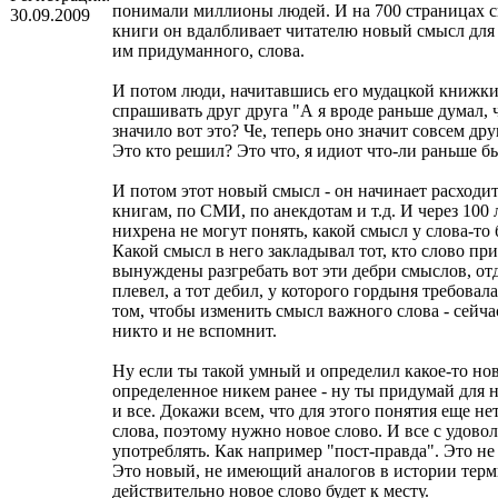
понимали миллионы людей. И на 700 страницах с
30.09.2009
книги он вдалбливает читателю новый смысл для э
им придуманного, слова.
И потом люди, начитавшись его мудацкой книжки
спрашивать друг друга "А я вроде раньше думал, 
значило вот это? Че, теперь оно значит совсем др
Это кто решил? Это что, я идиот что-ли раньше б
И потом этот новый смысл - он начинает расходи
книгам, по СМИ, по анекдотам и т.д. И через 100
нихрена не могут понять, какой смысл у слова-то
Какой смысл в него закладывал тот, кто слово п
вынуждены разгребать вот эти дебри смыслов, отд
плевел, а тот дебил, у которого гордыня требовал
том, чтобы изменить смысл важного слова - сейча
никто и не вспомнит.
Ну если ты такой умный и определил какое-то нов
определенное никем ранее - ну ты придумай для н
и все. Докажи всем, что для этого понятия еще н
слова, поэтому нужно новое слово. И все с удовол
употреблять. Как например "пост-правда". Это не 
Это новый, не имеющий аналогов в истории терм
действительно новое слово будет к месту.