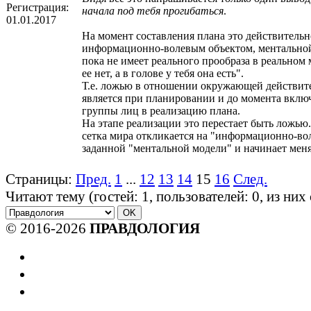
Регистрация:
начала под тебя прогибаться
.
01.01.2017
На момент составления плана это действитель
информационно-волевым объектом, ментальной
пока не имеет реального прообраза в реальном 
ее нет, а в голове у тебя она есть".
Т.е. ложью в отношении окружающей действит
является при планировании и до момента вклю
группы лиц в реализацию плана.
На этапе реализации это перестает быть ложью
сетка мира откликается на "информационно-во
заданной "ментальной модели" и начинает меня
Страницы:
Пред.
1
...
12
13
14
15
16
След.
Читают тему (гостей:
1
, пользователей:
0
, из ни
© 2016-2026
ПРАВДОЛОГИЯ