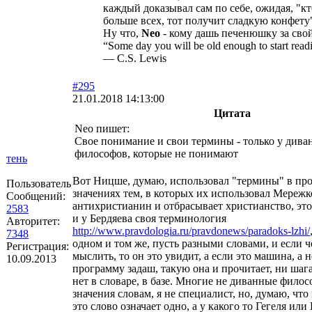
каждый доказывал сам по себе, ожидая, "к
больше всех, тот получит сладкую конфету
Ну что,
Neo
- кому дашь печенюшку за сво
“Some day you will be old enough to start readin
― C.S. Lewis
#295
21.01.2018 14:13:00
Цитата
Neo пишет:
Свое понимание и свои термины - только у див
философов, которые не понимают
тень
Вот Ницше, думаю, использовал "термины" в п
Пользователь
значениях тем, в которых их использовал Мережк
Сообщений:
антихристианин и отбрасывает христианство, это
2583
и у Бердяева своя терминология
Авторитет:
http://www.pravdologia.ru/pravdonews/paradoks-lzhi/
7348
одном и том же, пусть разными словами, и если 
Регистрация:
мыслить, то он это увидит, а если это машина, а 
10.09.2013
программу задаш, такую она и прочитает, ни шага
нет в словаре, в базе. Многие не диванные фило
значения словам, я не специалист, но, думаю, чт
это слово означает одно, а у какого то Гегеля ил