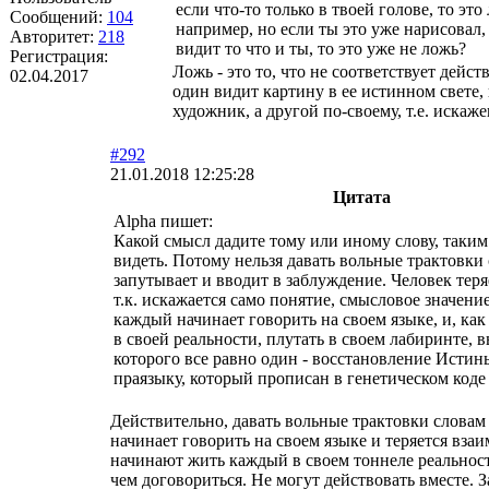
если что-то только в твоей голове, то это
Сообщений:
104
например, но если ты это уже нарисовал, 
Авторитет:
218
видит то что и ты, то это уже не ложь?
Регистрация:
Ложь - это то, что не соответствует дейс
02.04.2017
один видит картину в ее истинном свете, 
художник, а другой по-своему, т.е. искаже
#292
21.01.2018 12:25:28
Цитата
Alpha пишет:
Какой смысл дадите тому или иному слову, таким
видеть. Потому нельзя давать вольные трактовки 
запутывает и вводит в заблуждение. Человек теря
т.к. искажается само понятие, смысловое значение
каждый начинает говорить на своем языке, и, как
в своей реальности, плутать в своем лабиринте, в
которого все равно один - восстановление Истины
праязыку, который прописан в генетическом коде
Действительно, давать вольные трактовки словам 
начинает говорить на своем языке и теряется вз
начинают жить каждый в своем тоннеле реальност
чем договориться. Не могут действовать вместе.