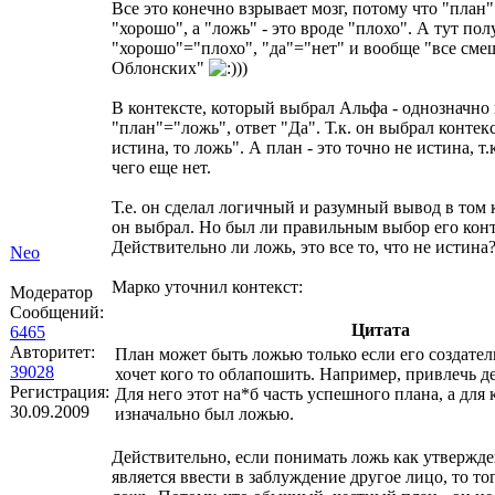
Все это конечно взрывает мозг, потому что "план" 
"хорошо", а "ложь" - это вроде "плохо". А тут пол
"хорошо"="плохо", "да"="нет" и вообще "все сме
Облонских"
))
В контексте, который выбрал Альфа - однозначно 
"план"="ложь", ответ "Да". Т.к. он выбрал контекс
истина, то ложь". А план - это точно не истина, т.
чего еще нет.
Т.е. он сделал логичный и разумный вывод в том 
он выбрал. Но был ли правильным выбор его конт
Действительно ли ложь, это все то, что не истина
Neo
Марко уточнил контекст:
Модератор
Сообщений:
Цитата
6465
Авторитет:
План может быть ложью только если его создател
39028
хочет кого то облапошить. Например, привлечь де
Регистрация:
Для него этот на*б часть успешного плана, а для
30.09.2009
изначально был ложью.
Действительно, если понимать ложь как утвержде
является ввести в заблуждение другое лицо, то тог