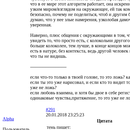
что в ее мире этот алгоритм работает, она искрен
узким миром/взглядом на окружающее, ей так ко
безопасно, почему не поделиться, чтоб и другим 
думаю, что у нее злые намерения, узколобая дамоч
уверенная.
Наверно, плюс общения с окружающими в том, ч
увидеть то, что просто есть, с колокольни другого
больше колоколен, тем лучше, в конце концов мо
есть в натуре, без контекста, ведь другой человек
что ты не видишь.
-------------------------
если что-то только в твоей голове, то это ложь? 
если ты это уже нарисовал, и если кто то видит то
уже не ложь?
если любовь взаимна, и хотя бы двое в себе реги
одинаковые чувства,притяжение, то это уже не л
#291
20.01.2018 23:25:23
Alpha
Цитата
тень пишет:
Пользователь