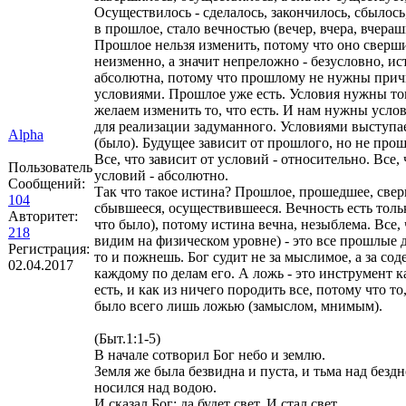
Осуществилось - сделалось, закончилось, сбылось
в прошлое, стало вечностью (вечер, вчера, вчераш
Прошлое нельзя изменить, потому что оно сверш
неизменно, а значит непреложно - безусловно, и
абсолютна, потому что прошлому не нужны при
условиями. Прошлое уже есть. Условия нужны тог
желаем изменить то, что есть. И нам нужны услов
для реализации задуманного. Условиями выступает
Alpha
(было). Будущее зависит от прошлого, но не прош
Все, что зависит от условий - относительно. Все, 
Пользователь
условий - абсолютно.
Сообщений:
Так что такое истина? Прошлое, прошедшее, све
104
сбывшееся, осуществившееся. Вечность есть тольк
Авторитет:
что было), потому истина вечна, незыблема. Все, ч
218
видим на физическом уровне) - это все прошлые д
Регистрация:
то и пожнешь. Бог судит не за мыслимое, а за сод
02.04.2017
каждому по делам его. А ложь - это инструмент к
есть, и как из ничего породить все, потому что то,
было всего лишь ложью (замыслом, мнимым).
(Быт.1:1-5)
В начале сотворил Бог небо и землю.
Земля же была безвидна и пуста, и тьма над безд
носился над водою.
И сказал Бог: да будет свет. И стал свет.