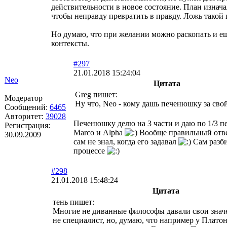
действительности в новое состояние. План изнача
чтобы неправду превратить в правду. Ложь такой 
Но думаю, что при желании можно раскопать и е
контексты.
#297
21.01.2018 15:24:04
Neo
Цитата
Greg пишет:
Модератор
Ну что, Neo - кому дашь печенюшку за сво
Сообщений:
6465
Авторитет:
39028
Печенюшку делю на 3 части и даю по 1/3 п
Регистрация:
Marco и Alpha
Вообще правильный ответ
30.09.2009
сам не знал, когда его задавал
Сам разби
процессе
#298
21.01.2018 15:48:24
Цитата
тень пишет:
Многие не диванные философы давали свои значе
не специалист, но, думаю, что например у Платон