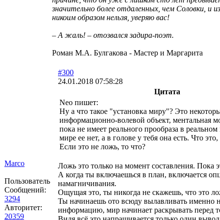
значительно более отдаленных, чем Соловки, и и
никоим образом нельзя, уверяю вас!
– А жаль! – отозвался задира-поэт.
Роман М.А. Булгакова - Мастер и Маргарита
#300
24.01.2018 07:58:28
Цитата
Neo пишет:
Ну а что такое "установка миру"? Это некотор
информационно-волевой объект, ментальная мо
пока не имеет реального прообраза в реальном 
мире ее нет, а в голове у тебя она есть. Что это
Если это не ложь, то что?
Marco
Ложь это только на момент составления. Пока э
А когда ты включаешься в план, включается оп
Пользователь
намагничивания.
Сообщений:
Ощущая это, ты никогда не скажешь, что это ло
3294
Ты начинаешь ото всюду вылавливать именно
Авторитет:
информацию, мир начинает раскрывать перед т
20359
Видя всё это напрашивается только один вывод