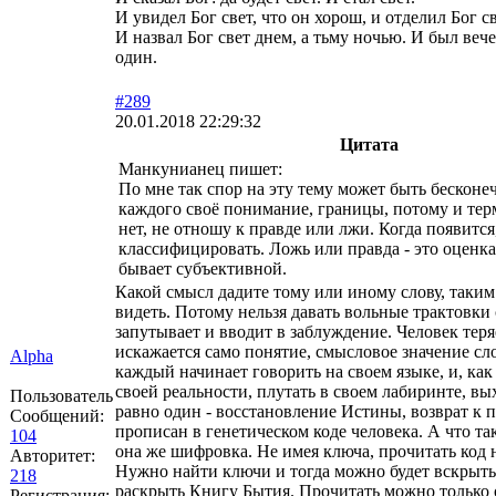
И увидел Бог свет, что он хорош, и отделил Бог с
И назвал Бог свет днем, а тьму ночью. И был вече
один.
#289
20.01.2018 22:29:32
Цитата
Манкунианец пишет:
По мне так спор на эту тему может быть бесконе
каждого своё понимание, границы, потому и тер
нет, не отношу к правде или лжи. Когда появится
классифицировать. Ложь или правда - это оценка
бывает субъективной.
Какой смысл дадите тому или иному слову, таким
видеть. Потому нельзя давать вольные трактовки 
запутывает и вводит в заблуждение. Человек теряе
искажается само понятие, смысловое значение сло
Alpha
каждый начинает говорить на своем языке, и, как
своей реальности, плутать в своем лабиринте, вых
Пользователь
равно один - восстановление Истины, возврат к 
Сообщений:
прописан в генетическом коде человека. А что та
104
она же шифровка. Не имея ключа, прочитать код 
Авторитет:
Нужно найти ключи и тогда можно будет вскрыть
218
раскрыть Книгу Бытия. Прочитать можно только 
Регистрация: