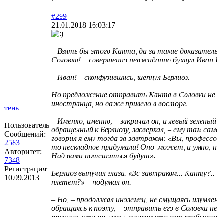
#299
21.01.2018 16:03:17
– Взять бы этого Канта, да за такие доказатель
Соловки! – совершенно неожиданно бухнул Иван 
– Иван! – сконфузившись, шепнул Берлиоз.
Но предложение отправить Канта в Соловки не 
иностранца, но даже привело в восторг.
тень
– Именно, именно, – закричал он, и левый зеленый 
Пользователь
обращенный к Берлиозу, засверкал, – ему там сам
Сообщений:
говорил я ему тогда за завтраком: «Вы, профессо
2583
то нескладное придумали! Оно, может, и умно, н
Авторитет:
Над вами потешаться будут».
7348
Регистрация:
Берлиоз выпучил глаза. «За завтраком... Канту?.
10.09.2013
плетет?» – подумал он.
– Но, – продолжал иноземец, не смущаясь изумле
обращаясь к поэту, – отправить его в Соловки 
причине, что он уже с лишком сто лет пребывае