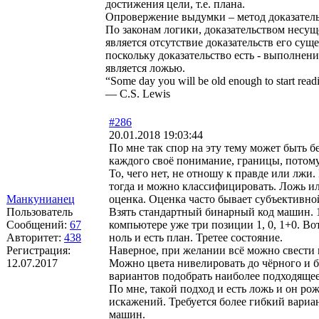
достижения цели, т.е. плана.
Опровержение выдумки – метод доказательст
По законам логики, доказательством несущ
является отсутствие доказательств его сущ
поскольку доказательство есть - выполнени
является ложью.
“Some day you will be old enough to start readin
― C.S. Lewis
#286
20.01.2018 19:03:44
По мне так спор на эту тему может быть 
каждого своё понимание, границы, потом
То, чего нет, не отношу к правде или лжи.
тогда и можно классифицировать. Ложь ил
Манкунианец
оценка. Оценка часто бывает субъективно
Пользователь
Взять стандартный бинарный код машин. 1
Сообщений:
67
компьютере уже три позиции 1, 0, 1+0. Во
Авторитет:
438
ноль и есть план. Третее состояние.
Регистрация:
Наверное, при желании всё можно свести 
12.07.2017
Можно цвета нивелировать до чёрного и бе
вариантов подобрать наиболее подходящее
По мне, такой подход и есть ложь и он ро
искажений. Требуется более гибкий вариан
машин.