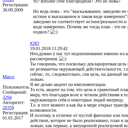
то? Вполне себе благородной? Это не ложь?
Регистрация:
30.09.2009
Но ведь ложь - это "высказывание, заведомо не
истине и высказанное в таком виде намеренно"?
заведомо не соответствует истине/реальности и
виде намеренно. Почему же тогда план - это не
подвох?
#283
19.01.2018 11:29:42
Нео,думаю у нас тут недопонимание именно из-за
рассмотрения.
Ты говоришь, что поскольку декларируемая цель
не релевантна окружающей действительности, т.е.
сейчас, то, следовательно, сия цель, на данный м
Marco
ложью.
Я же делаю акцент на имплементации.
Пользователь
То есть, акцент на том, что цель и грамотный пла
Сообщений:
миру, что благодаря воле и четким действиям я 
3294
окружающую себя и некоторых людей матрицу.
Авторитет:
Т.е. в этот момент я как бы в мире открыл тран
20359
возможности.
Регистрация:
И поэтому, в отличие от пустой фантазии или п
01.01.2017
действии, которое не было реализовано, план и ц
ложью, как первые, а запущенной реализуемой в