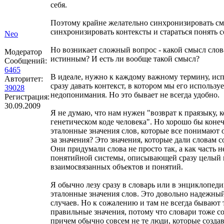
себя.
Поэтому крайне желательно синхронизировать с
синхронизировать контексты и стараться понять с
Neo
Но возникает сложный вопрос - какой смысл слов
Модератор
истинным? И есть ли вообще такой смысл?
Сообщений:
6465
В идеале, нужно к каждому важному термину, исп
Авторитет:
сразу давать контекст, в котором мы его используе
39028
недопонимания. Но это бывает не всегда удобно.
Регистрация:
30.09.2009
Я не думаю, что нам нужен "возврат к праязыку, 
генетическом коде человека". Но хорошо бы конеч
эталонные значения слов, которые все понимают 
за значения? Это значения, которые дали словам с
Они придумали слова не просто так, а как часть 
понятийной системы, описывающей сразу целый 
взаимосвязанных объектов и понятий.
Я обычно лезу сразу в словарь или в энциклопед
эталонные значения слов. Это довольно надежный
случаев. Но к сожалению и там не всегда бывают
правильные значения, потому что словари тоже с
причем обычно совсем не те люди, которые создав