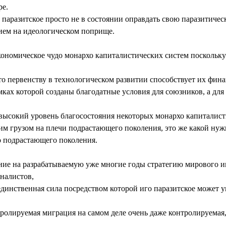
ре.
паразитское просто не в состоянии оправдать свою паразитическ
ием на идеологическом поприще.
кономическое чудо монархо капиталистических систем поскольку
 первенству в технологическом развитии способствует их финан
амках которой созданы благодатные условия для союзников, а дл
высокий уровень благосостояния некоторых монархо капиталисти
им грузом на плечи подрастающего поколения, это же какой нужн
о подрастающего поколения.
ние на разрабатываемую уже многие годы стратегию мирового и
налистов,
динственная сила посредством которой иго паразитское может 
тролируемая миграция на самом деле очень даже контролируема