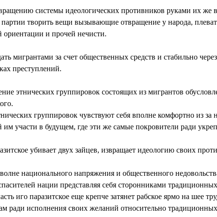
вращению системы идеологических противников руками их же во
го партии творить вещи вызывающие отвращение у народа, плеват
 ориентации и прочей нечисти.
ать мигрантами за счет общественных средств и стабильно через
ках преступлений.
дение этнических группировок состоящих из мигрантов обуслов
ого.
нических группировок чувствуют себя вполне комфортно из за не
й им участи в будущем, где эти же самые покровители ради укреп
азитское убивает двух зайцев, извращает идеологию своих прот
 волне национального напряжения и общественного недовольств
 спасителей нации представляя себя сторонниками традиционны
асть иго паразитское еще крепче затянет рабское ярмо на шее тр
там ради исполнения своих желаний относительно традиционных