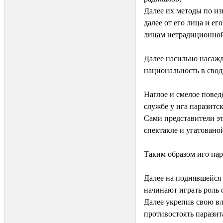
Далее их методы по из
далее от его лица и е
лицам нетрадиционной
Далее насильно насажд
национальность в свод
Наглое и смелое пове
службе у ига паразитск
Сами представители эт
спектакле и угатовано
Таким образом иго пар
Далее на поднявшейся
начинают играть роль
Далее укрепив свою вл
противостоять парази