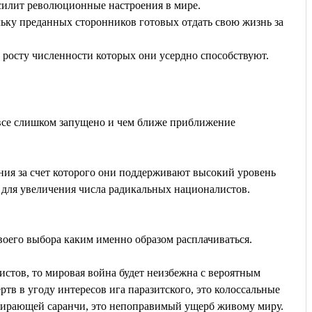
силит революционные настроения в мире.
льку преданных сторонников готовых отдать свою жизнь за
росту численности которых они усердно способствуют.
все слишком запущено и чем ближе приближение
ния за счет которого они поддерживают высокий уровень
 для увеличения числа радикальных националистов.
 своего выбора каким именно образом расплачиваться.
истов, то мировая война будет неизбежна с вероятным
тв в угоду интересов ига паразитского, это колоссальные
жирающей саранчи, это непоправимый ущерб живому миру.