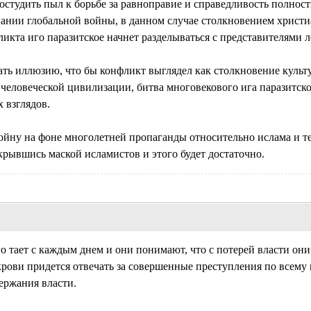
студить пыл к борьбе за равноправие и справедливость полнос
вании глобальной войны, в данном случае столкновением христи
ликта иго паразитское начнет разделываться с представителями 
ать иллюзию, что бы конфликт выглядел как столкновение культур
 человеческой цивилизации, битва многовекового ига паразитско
 взглядов.
ойну на фоне многолетней пропаганды относительно ислама и те
рывшись маской исламистов и этого будет достаточно.
го тает с каждым днем и они понимают, что с потерей власти они
 крови придется отвечать за совершенные преступления по всему 
ержания власти.