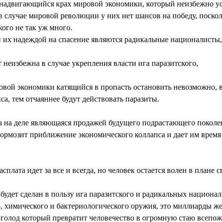
 надвигающийся крах мировой экономики, который неизбежно у
в случае мировой революции у них нет шансов на победу, поско
кого не так уж много.
 их надеждой на спасение являются радикальные националисты, 
т неизбежна в случае укрепления власти ига паразитского,
овой экономики катящийся в пропасть остановить невозможно, 
са, тем отчаяннее будут действовать паразиты.
а на деле являющаяся продажей будущего подрастающего поколе
тормозит приближение экономического коллапса и дает им время
сплата идет за все и всегда, но человек остается волен в плане
будет сделан в пользу ига паразитского и радикальных национал
 химического и бактериологического оружия, это миллиарды жер
 голод который превратит человечество в огромную стаю всепо