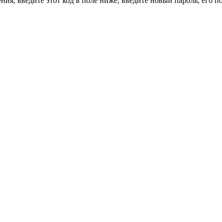
ия, введите этот код в поле ниже, введите новый пароль, его 