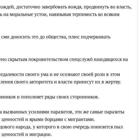
ждей, достаточно завербовать вождя, продвинуть во власть,
ь на моральные устои, навязывая терпимость ко всяким
 сми доносить это до общества, плюс подчеркивать
лено скрытым покровительством спецслужб находящихся на
далекости своего ума и не осознают своей роли в этом
ления своего авторитета и власти принесут их в жертву.
ивников и пополняет ряды своих сторонников.
а вызванных усилиями паразитов, эти же самые паразиты
х ценностей и ярыми борцами с мигрантами.
удового народа, у которого в свою очередь понизится пыл
 ценностей и миграции.